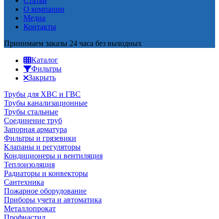
Статьи
О компании
Медиа
Контакты
Принимаем заказы 24 часа без выходных
Каталог
Фильтры
Закрыть
Трубы для ХВС и ГВС
Трубы канализационные
Трубы стальные
Соединение труб
Запорная арматура
Фильтры и грязевики
Клапаны и регуляторы
Кондиционеры и вентиляция
Теплоизоляция
Радиаторы и конвекторы
Сантехника
Пожарное оборудование
Приборы учета и автоматика
Металлопрокат
Профнастил