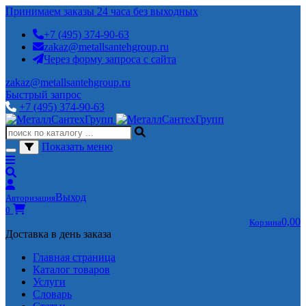
Принимаем заказы 24 часа без выходных
+7 (495) 374-90-63
zakaz@metallsantehgroup.ru
Через форму запроса с сайта
zakaz@metallsantehgroup.ru
Быстрый запрос
+7 (495) 374-90-63
Показать меню
Выход
Авторизация
0
0,00
Корзина
Доставка в день заказа
Главная страница
Каталог товаров
Услуги
Словарь