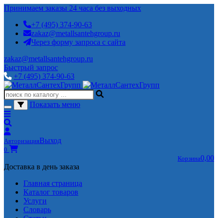
Принимаем заказы 24 часа без выходных
+7 (495) 374-90-63
zakaz@metallsantehgroup.ru
Через форму запроса с сайта
zakaz@metallsantehgroup.ru
Быстрый запрос
+7 (495) 374-90-63
Показать меню
Выход
Авторизация
0
0,00
Корзина
Доставка в день заказа
Главная страница
Каталог товаров
Услуги
Словарь