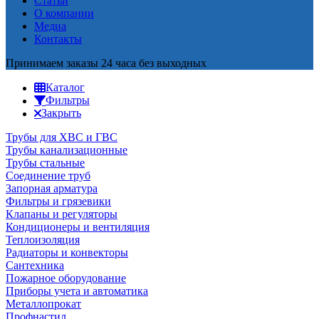
Статьи
О компании
Медиа
Контакты
Принимаем заказы 24 часа без выходных
Каталог
Фильтры
Закрыть
Трубы для ХВС и ГВС
Трубы канализационные
Трубы стальные
Соединение труб
Запорная арматура
Фильтры и грязевики
Клапаны и регуляторы
Кондиционеры и вентиляция
Теплоизоляция
Радиаторы и конвекторы
Сантехника
Пожарное оборудование
Приборы учета и автоматика
Металлопрокат
Профнастил