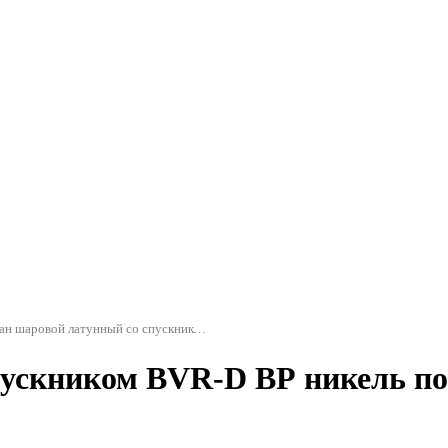
Кран шаровой латунный со спускником BVR-D в/р никель полный проход рычаг Danfoss
пускником BVR-D ВР никель по