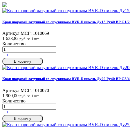
Кран шаровой латунный со спускником BVR-D никель Ду15 Ру40 ВР G1/2
Артикул МСГ:
1010069
1 623,82
руб. за 1 шт.
Количество
−
+
В корзину
Кран шаровой латунный со спускником BVR-D никель Ду20 Ру40 ВР G3/4
Артикул МСГ:
1010070
1 900,00
руб. за 1 шт.
Количество
−
+
В корзину