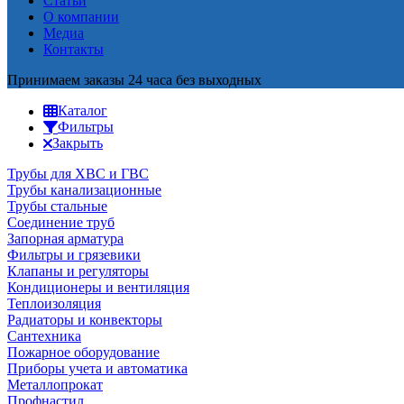
Статьи
О компании
Медиа
Контакты
Принимаем заказы 24 часа без выходных
Каталог
Фильтры
Закрыть
Трубы для ХВС и ГВС
Трубы канализационные
Трубы стальные
Соединение труб
Запорная арматура
Фильтры и грязевики
Клапаны и регуляторы
Кондиционеры и вентиляция
Теплоизоляция
Радиаторы и конвекторы
Сантехника
Пожарное оборудование
Приборы учета и автоматика
Металлопрокат
Профнастил