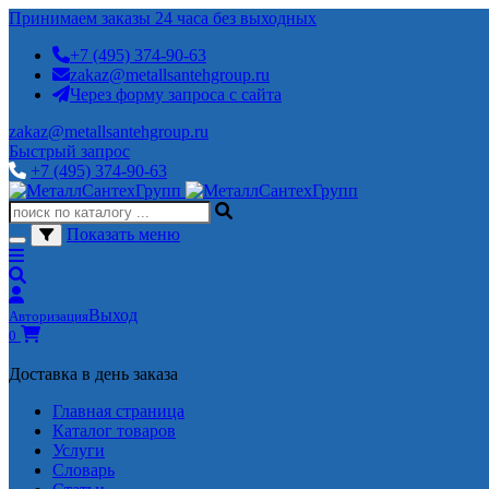
Принимаем заказы 24 часа без выходных
+7 (495) 374-90-63
zakaz@metallsantehgroup.ru
Через форму запроса с сайта
zakaz@metallsantehgroup.ru
Быстрый запрос
+7 (495) 374-90-63
Показать меню
Выход
Авторизация
0
Доставка в день заказа
Главная страница
Каталог товаров
Услуги
Словарь