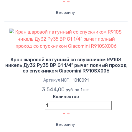
−
+
В корзину
Кран шаровой латунный со спускником R910S
никель Ду32 Ру35 ВР G1 1/4″ рычаг полный проход
со спускником Giacomini R910SX006
Артикул МСГ:
1010091
3 544,00
руб. за 1 шт.
Количество
−
+
В корзину