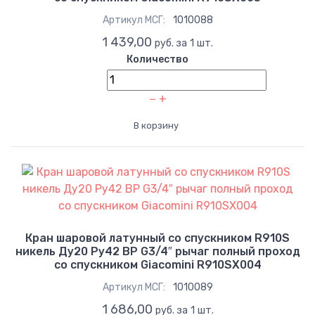
Артикул МСГ:
1010088
1 439,00
руб. за 1 шт.
Количество
−
+
В корзину
Кран шаровой латунный со спускником R910S
никель Ду20 Ру42 ВР G3/4″ рычаг полный проход
со спускником Giacomini R910SX004
Артикул МСГ:
1010089
1 686,00
руб. за 1 шт.