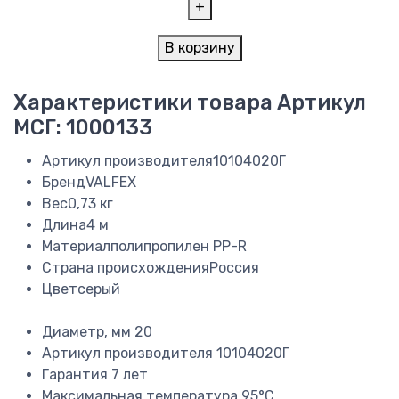
+
В корзину
Характеристики товара
Артикул
МСГ: 1000133
Артикул производителя
10104020Г
Бренд
VALFEX
Вес
0,73 кг
Длина
4 м
Материал
полипропилен PP-R
Страна происхождения
Россия
Цвет
серый
Диаметр, мм
20
Артикул производителя
10104020Г
Гарантия
7 лет
Максимальная температура
95°C