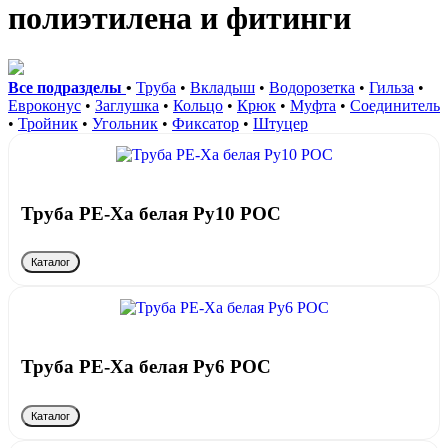
полиэтилена и фитинги
Все подразделы
•
Труба
•
Вкладыш
•
Водорозетка
•
Гильза
•
Евроконус
•
Заглушка
•
Кольцо
•
Крюк
•
Муфта
•
Соединитель
•
Тройник
•
Угольник
•
Фиксатор
•
Штуцер
Труба PE-Xa белая Ру10 РОС
Каталог
Труба PE-Xa белая Ру6 РОС
Каталог