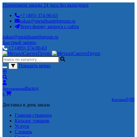
Принимаем заказы 24 часа без выходных
+7 (495) 374-90-63
zakaz@metallsantehgroup.ru
Через форму запроса с сайта
zakaz@metallsantehgroup.ru
Быстрый запрос
+7 (495) 374-90-63
Показать меню
Выход
Авторизация
0
0,00
Корзина
Доставка в день заказа
Главная страница
Каталог товаров
Услуги
Словарь