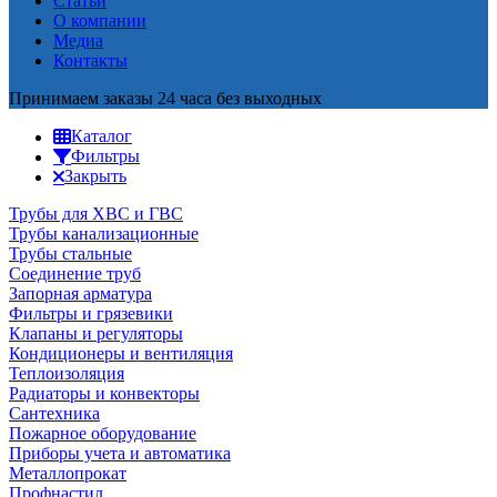
Статьи
О компании
Медиа
Контакты
Принимаем заказы 24 часа без выходных
Каталог
Фильтры
Закрыть
Трубы для ХВС и ГВС
Трубы канализационные
Трубы стальные
Соединение труб
Запорная арматура
Фильтры и грязевики
Клапаны и регуляторы
Кондиционеры и вентиляция
Теплоизоляция
Радиаторы и конвекторы
Сантехника
Пожарное оборудование
Приборы учета и автоматика
Металлопрокат
Профнастил