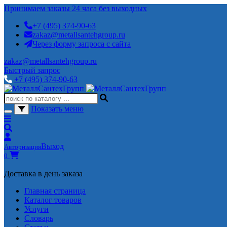
Принимаем заказы 24 часа без выходных
+7 (495) 374-90-63
zakaz@metallsantehgroup.ru
Через форму запроса с сайта
zakaz@metallsantehgroup.ru
Быстрый запрос
+7 (495) 374-90-63
Показать меню
Выход
Авторизация
0
Доставка в день заказа
Главная страница
Каталог товаров
Услуги
Словарь