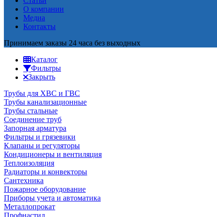
Статьи
О компании
Медиа
Контакты
Принимаем заказы 24 часа без выходных
Каталог
Фильтры
Закрыть
Трубы для ХВС и ГВС
Трубы канализационные
Трубы стальные
Соединение труб
Запорная арматура
Фильтры и грязевики
Клапаны и регуляторы
Кондиционеры и вентиляция
Теплоизоляция
Радиаторы и конвекторы
Сантехника
Пожарное оборудование
Приборы учета и автоматика
Металлопрокат
Профнастил