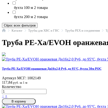
бухта 100 м
2 товара
бухта 200 м
2 товара
Сброс всех фильтров
Главная
Каталог
Трубы для ХВС и ГВС
Трубы PEX и соединения
Т
Труба PE-Xa/EVOH оранжевая
Труба PE-Xa/EVOH оранжевая Дн16х2,0 Ру6, до 95°C, бухта 50м РОС
Артикул МСГ:
1002149
117,84
руб. за 1 м
Количество
−
+
В корзину