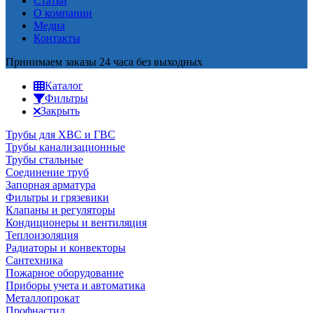
Статьи
О компании
Медиа
Контакты
Принимаем заказы 24 часа без выходных
Каталог
Фильтры
Закрыть
Трубы для ХВС и ГВС
Трубы канализационные
Трубы стальные
Соединение труб
Запорная арматура
Фильтры и грязевики
Клапаны и регуляторы
Кондиционеры и вентиляция
Теплоизоляция
Радиаторы и конвекторы
Сантехника
Пожарное оборудование
Приборы учета и автоматика
Металлопрокат
Профнастил