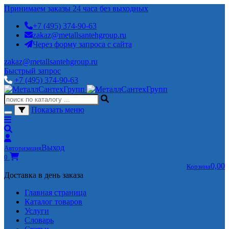
Принимаем заказы 24 часа без выходных
+7 (495) 374-90-63
zakaz@metallsantehgroup.ru
Через форму запроса с сайта
zakaz@metallsantehgroup.ru
Быстрый запрос
+7 (495) 374-90-63
Показать меню
Выход
Авторизация
0
0,00
Корзина
Доставка в день заказа
Главная страница
Каталог товаров
Услуги
Словарь