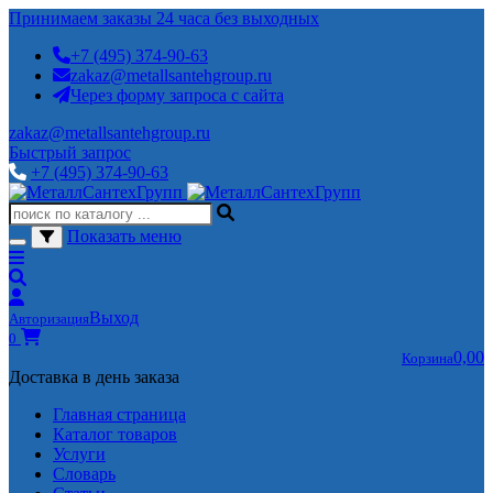
Принимаем заказы 24 часа без выходных
+7 (495) 374-90-63
zakaz@metallsantehgroup.ru
Через форму запроса с сайта
zakaz@metallsantehgroup.ru
Быстрый запрос
+7 (495) 374-90-63
Показать меню
Выход
Авторизация
0
0,00
Корзина
Доставка в день заказа
Главная страница
Каталог товаров
Услуги
Словарь