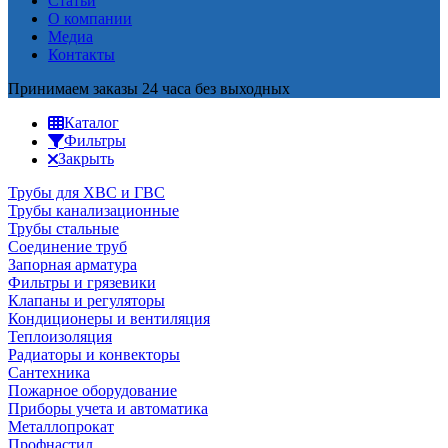
Статьи
О компании
Медиа
Контакты
Принимаем заказы 24 часа без выходных
Каталог
Фильтры
Закрыть
Трубы для ХВС и ГВС
Трубы канализационные
Трубы стальные
Соединение труб
Запорная арматура
Фильтры и грязевики
Клапаны и регуляторы
Кондиционеры и вентиляция
Теплоизоляция
Радиаторы и конвекторы
Сантехника
Пожарное оборудование
Приборы учета и автоматика
Металлопрокат
Профнастил