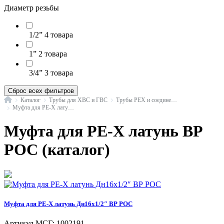
Диаметр резьбы
1/2”
4 товара
1”
2 товара
3/4”
3 товара
Сброс всех фильтров
Главная
Каталог
Трубы для ХВС и ГВС
Трубы PEX и соединения
Муфта для PE-X латунь в/р РОС
Муфта для PE-X латунь ВР
РОС (каталог)
Муфта для PE-X латунь Дн16х1/2″ ВР РОС
Артикул МСГ:
1002191