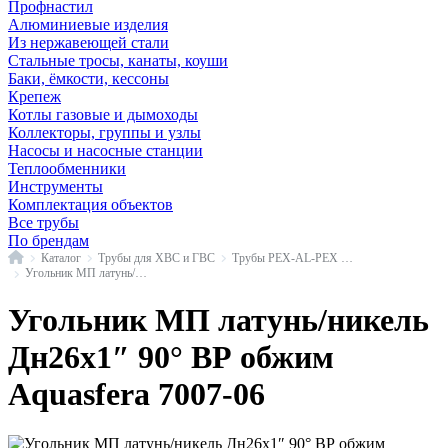
Профнастил
Алюминиевые изделия
Из нержавеющей стали
Стальные тросы, канаты, коуши
Баки, ёмкости, кессоны
Крепеж
Котлы газовые и дымоходы
Коллекторы, группы и узлы
Насосы и насосные станции
Теплообменники
Инструменты
Комплектация объектов
Все трубы
По брендам
Главная
Каталог
Трубы для ХВС и ГВС
Трубы PEX-AL-PEX и фитинги
Угольник МП латунь/никель в/р обжим ГОСТ 32415-2013 Aquasfera 7007
Угольник МП латунь/никель
Дн26х1″ 90° ВР обжим
Aquasfera 7007-06