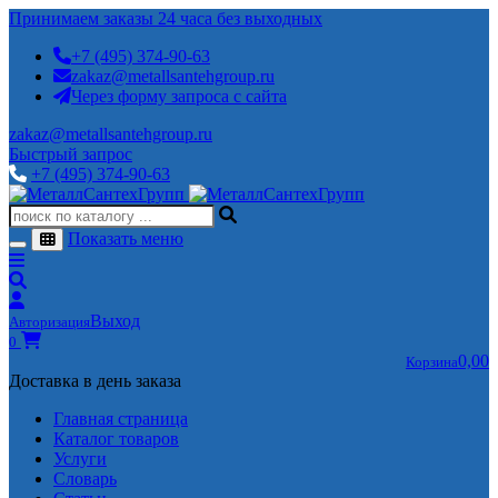
Принимаем заказы 24 часа без выходных
+7 (495) 374-90-63
zakaz@metallsantehgroup.ru
Через форму запроса с сайта
zakaz@metallsantehgroup.ru
Быстрый запрос
+7 (495) 374-90-63
Показать меню
Выход
Авторизация
0
0,00
Корзина
Доставка в день заказа
Главная страница
Каталог товаров
Услуги
Словарь