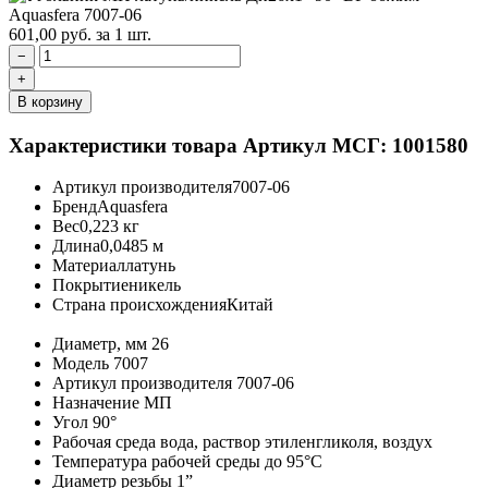
601,00
руб.
за 1 шт.
−
+
В корзину
Характеристики товара
Артикул МСГ: 1001580
Артикул производителя
7007-06
Бренд
Aquasfera
Вес
0,223 кг
Длина
0,0485 м
Материал
латунь
Покрытие
никель
Страна происхождения
Китай
Диаметр, мм
26
Модель
7007
Артикул производителя
7007-06
Назначение
МП
Угол
90°
Рабочая среда
вода, раствор этиленгликоля, воздух
Температура рабочей среды
до 95°C
Диаметр резьбы
1”