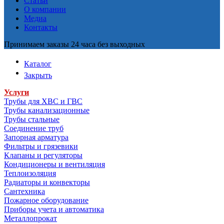
Статьи
О компании
Медиа
Контакты
Принимаем заказы 24 часа без выходных
Каталог
Закрыть
Услуги
Трубы для ХВС и ГВС
Трубы канализационные
Трубы стальные
Соединение труб
Запорная арматура
Фильтры и грязевики
Клапаны и регуляторы
Кондиционеры и вентиляция
Теплоизоляция
Радиаторы и конвекторы
Сантехника
Пожарное оборудование
Приборы учета и автоматика
Металлопрокат