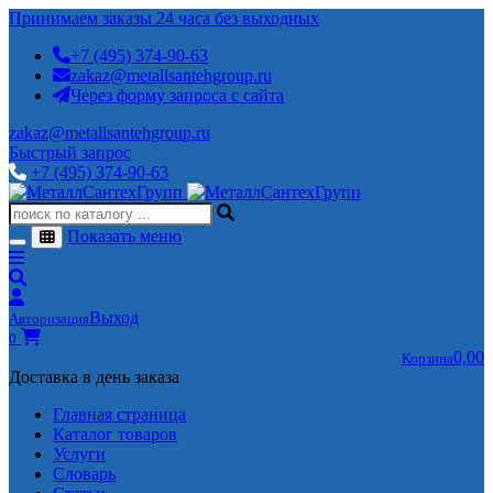
Принимаем заказы 24 часа без выходных
+7 (495) 374-90-63
zakaz@metallsantehgroup.ru
Через форму запроса с сайта
zakaz@metallsantehgroup.ru
Быстрый запрос
+7 (495) 374-90-63
Показать меню
Выход
Авторизация
0
0,00
Корзина
Доставка в день заказа
Главная страница
Каталог товаров
Услуги
Словарь