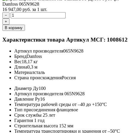
16 947,00
руб.
за 1 шт.
−
+
В корзину
Характеристики товара
Артикул МСГ: 1008612
Артикул производителя
065N9628
Бренд
Danfoss
Вес
18,17 кг
Длина
0,3 м
Материал
сталь
Страна происхождения
Россия
Диаметр
Ду100
Артикул производителя
065N9628
Давление
Ру16
Температура рабочей среды
от –40 до +150°C
Тип присоединения
фланцевое
Срок службы
25 лет
Гарантия
1 год
Строительная высота
152 мм
Температура транспортировки и хранения
от –50°C