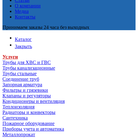
Статьи
О компании
Медиа
Контакты
Принимаем заказы 24 часа без выходных
Каталог
Закрыть
Услуги
Трубы для ХВС и ГВС
Трубы канализационные
Трубы стальные
Соединение труб
Запорная арматура
Фильтры и грязевики
Клапаны и регуляторы
Кондиционеры и вентиляция
Теплоизоляция
Радиаторы и конвекторы
Сантехника
Пожарное оборудование
Приборы учета и автоматика
Металлопрокат