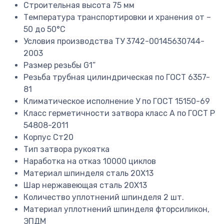
Строительная высота
75 мм
Температура транспортировки и хранения
от –
50 до 50°C
Условия производства
ТУ 3742-00145630744-
2003
Размер резьбы
G1”
Резьба
трубная цилиндрическая по ГОСТ 6357-
81
Климатическое исполнение
У по ГОСТ 15150-69
Класс герметичности затвора
класс А по ГОСТ P
54808-2011
Корпус
Ст20
Тип затвора
рукоятка
Наработка на отказ
10000 циклов
Материал шпинделя
сталь 20Х13
Шар
нержавеющая сталь 20Х13
Количество уплотнений шпинделя
2 шт.
Материал уплотнений шпинделя
фторсиликон,
ЭПДМ