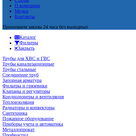
Статьи
О компании
Медиа
Контакты
Принимаем заказы 24 часа без выходных
Каталог
Фильтры
Закрыть
Трубы для ХВС и ГВС
Трубы канализационные
Трубы стальные
Соединение труб
Запорная арматура
Фильтры и грязевики
Клапаны и регуляторы
Кондиционеры и вентиляция
Теплоизоляция
Радиаторы и конвекторы
Сантехника
Пожарное оборудование
Приборы учета и автоматика
Металлопрокат
Профнастил