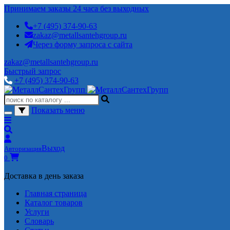
Принимаем заказы 24 часа без выходных
+7 (495) 374-90-63
zakaz@metallsantehgroup.ru
Через форму запроса с сайта
zakaz@metallsantehgroup.ru
Быстрый запрос
+7 (495) 374-90-63
Показать меню
Выход
Авторизация
0
Доставка в день заказа
Главная страница
Каталог товаров
Услуги
Словарь