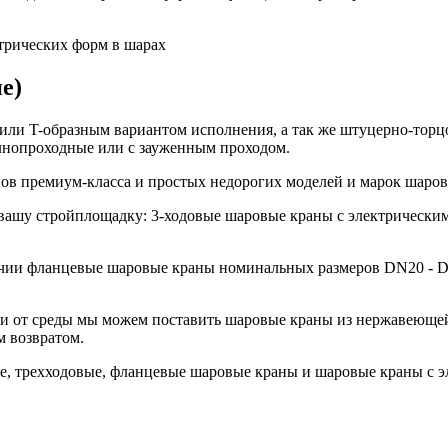
трических форм в шарах
е)
 или T-образным вариантом исполнения, а так же штуцерно-тор
олнопроходные или с зауженным проходом.
ов премиум-класса и простых недорогих моделей и марок шаров
 вашу стройплощадку: 3-ходовые шаровые краны с электрическ
и фланцевые шаровые краны номинальных размеров DN20 - DN30
ти от среды мы можем поставить шаровые краны из нержавеюще
м возвратом.
ые, трехходовые, фланцевые шаровые краны и шаровые краны с 