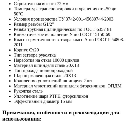
Строительная высота
72 мм
Температура транспортировки и хранения
от –50 до
50°C
Условия производства
ТУ 3742-001-45630744-2003
Размер резьбы
G1/2”
Резьба
трубная цилиндрическая по ГОСТ 6357-81
Климатическое исполнение
У по ГОСТ 15150-69
Класс герметичности затвора
класс А по ГОСТ P 54808-
2011
Корпус
Ст20
Тип затвора
рукоятка
Наработка на отказ
10000 циклов
Материал шпинделя
сталь 20Х13
Тип прохода
полнопроходной
Шар
нержавеющая сталь 20Х13
Количество уплотнений шпинделя
2 шт.
Материал уплотнений шпинделя
фторсиликон, ЭПДМ
Рукоятка
сталь
Уплотнение шара
PTFE, фторсиликон
Эффективный диаметр
15 мм
Примечания, особенности и рекомендации для
использования: