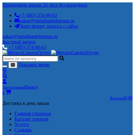
Принимаем заказы 24 часа без выходных
+7 (495) 374-90-63
zakaz@metallsantehgroup.ru
Через форму запроса с сайта
zakaz@metallsantehgroup.ru
Быстрый запрос
+7 (495) 374-90-63
Показать меню
Выход
Авторизация
0
0,00
Корзина
Доставка в день заказа
Главная страница
Каталог товаров
Услуги
Словарь