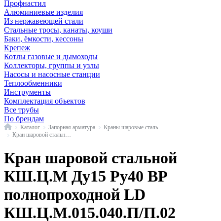
Профнастил
Алюминиевые изделия
Из нержавеющей стали
Стальные тросы, канаты, коуши
Баки, ёмкости, кессоны
Крепеж
Котлы газовые и дымоходы
Коллекторы, группы и узлы
Насосы и насосные станции
Теплообменники
Инструменты
Комплектация объектов
Все трубы
По брендам
Главная
Каталог
Запорная арматура
Краны шаровые стальные
Кран шаровой стальной КШ.Ц.М в/р полнопроходной LD
Кран шаровой стальной
КШ.Ц.М Ду15 Ру40 ВР
полнопроходной LD
КШ.Ц.М.015.040.П/П.02