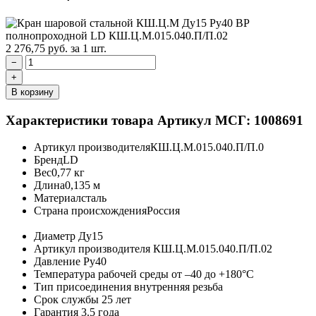
2 276,75
руб.
за 1 шт.
−
+
В корзину
Характеристики товара
Артикул МСГ: 1008691
Артикул производителя
КШ.Ц.М.015.040.П/П.0
Бренд
LD
Вес
0,77 кг
Длина
0,135 м
Материал
сталь
Страна происхождения
Россия
Диаметр
Ду15
Артикул производителя
КШ.Ц.М.015.040.П/П.02
Давление
Ру40
Температура рабочей среды
от –40 до +180°C
Тип присоединения
внутренняя резьба
Срок службы
25 лет
Гарантия
3.5 года