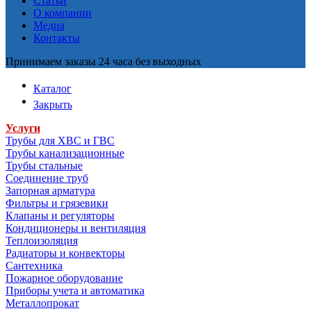
Статьи
О компании
Медиа
Контакты
Принимаем заказы 24 часа без выходных
Каталог
Закрыть
Услуги
Трубы для ХВС и ГВС
Трубы канализационные
Трубы стальные
Соединение труб
Запорная арматура
Фильтры и грязевики
Клапаны и регуляторы
Кондиционеры и вентиляция
Теплоизоляция
Радиаторы и конвекторы
Сантехника
Пожарное оборудование
Приборы учета и автоматика
Металлопрокат