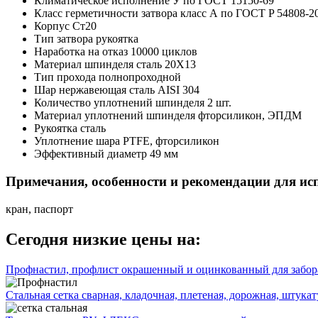
Климатическое исполнение
У по ГОСТ 15150-69
Класс герметичности затвора
класс А по ГОСТ P 54808-2
Корпус
Ст20
Тип затвора
рукоятка
Наработка на отказ
10000 циклов
Материал шпинделя
сталь 20Х13
Тип прохода
полнопроходной
Шар
нержавеющая сталь AISI 304
Количество уплотнений шпинделя
2 шт.
Материал уплотнений шпинделя
фторсиликон, ЭПДМ
Рукоятка
сталь
Уплотнение шара
PTFE, фторсиликон
Эффективный диаметр
49 мм
Примечания, особенности и рекомендации для ис
кран, паспорт
Сегодня низкие цены на:
Профнастил, профлист окрашенный и оцинкованный для забора
Стальная сетка сварная, кладочная, плетеная, дорожная, штука