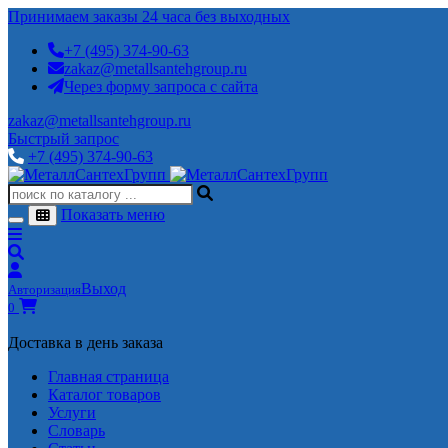
Принимаем заказы 24 часа без выходных
+7 (495) 374-90-63
zakaz@metallsantehgroup.ru
Через форму запроса с сайта
zakaz@metallsantehgroup.ru
Быстрый запрос
+7 (495) 374-90-63
Показать меню
Выход
Авторизация
0
Доставка в день заказа
Главная страница
Каталог товаров
Услуги
Словарь