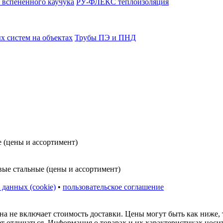
 вспененного каучука
РУ-ФЛЕКС теплоизоляция
 систем на объектах
Трубы ПЭ и ПНД
 данных (cookie)
•
пользовательское соглашение
на не включает стоимость доставки. Цены могут быть как ниже,
ет отличаться. Информация о товарах и их характеристиках нос