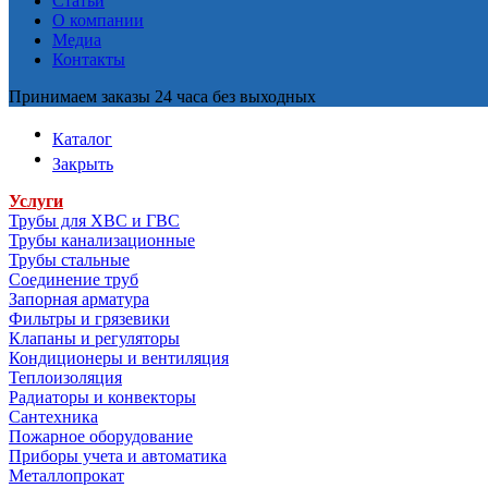
Статьи
О компании
Медиа
Контакты
Принимаем заказы 24 часа без выходных
Каталог
Закрыть
Услуги
Трубы для ХВС и ГВС
Трубы канализационные
Трубы стальные
Соединение труб
Запорная арматура
Фильтры и грязевики
Клапаны и регуляторы
Кондиционеры и вентиляция
Теплоизоляция
Радиаторы и конвекторы
Сантехника
Пожарное оборудование
Приборы учета и автоматика
Металлопрокат