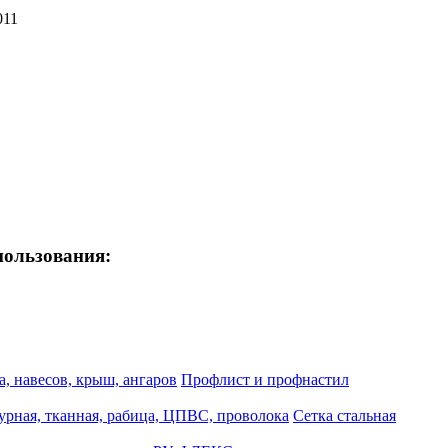
011
пользования:
, навесов, крыш, ангаров
Профлист и профнастил
турная, тканная, рабица, ЦПВС, проволока
Сетка стальная