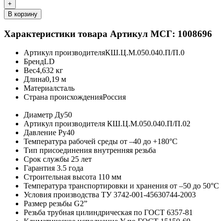
+
В корзину
Характеристики товара
Артикул МСГ: 1008696
Артикул производителя
КШ.Ц.М.050.040.П/П.0
Бренд
LD
Вес
4,632 кг
Длина
0,19 м
Материал
сталь
Страна происхождения
Россия
Диаметр
Ду50
Артикул производителя
КШ.Ц.М.050.040.П/П.02
Давление
Ру40
Температура рабочей среды
от –40 до +180°C
Тип присоединения
внутренняя резьба
Срок службы
25 лет
Гарантия
3.5 года
Строительная высота
110 мм
Температура транспортировки и хранения
от –50 до 50°C
Условия производства
ТУ 3742-001-45630744-2003
Размер резьбы
G2”
Резьба
трубная цилиндрическая по ГОСТ 6357-81