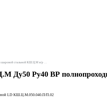
Кран шаровой стальной КШ.Ц.М в/р полнопроходной LD
.М Ду50 Ру40 ВР полнопроход