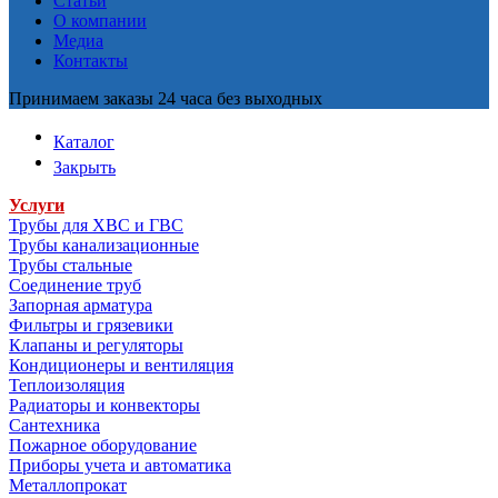
Статьи
О компании
Медиа
Контакты
Принимаем заказы 24 часа без выходных
Каталог
Закрыть
Услуги
Трубы для ХВС и ГВС
Трубы канализационные
Трубы стальные
Соединение труб
Запорная арматура
Фильтры и грязевики
Клапаны и регуляторы
Кондиционеры и вентиляция
Теплоизоляция
Радиаторы и конвекторы
Сантехника
Пожарное оборудование
Приборы учета и автоматика
Металлопрокат