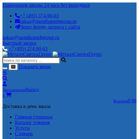
Принимаем заказы 24 часа без выходных
+7 (495) 374-90-63
zakaz@metallsantehgroup.ru
Через форму запроса с сайта
zakaz@metallsantehgroup.ru
Быстрый запрос
+7 (495) 374-90-63
Показать меню
Выход
Авторизация
0
0,00
Корзина
Доставка в день заказа
Главная страница
Каталог товаров
Услуги
Словарь