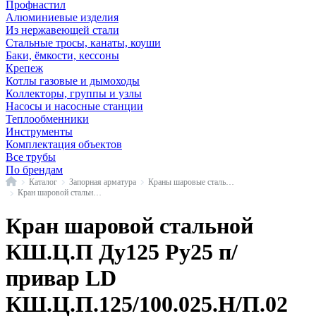
Профнастил
Алюминиевые изделия
Из нержавеющей стали
Стальные тросы, канаты, коуши
Баки, ёмкости, кессоны
Крепеж
Котлы газовые и дымоходы
Коллекторы, группы и узлы
Насосы и насосные станции
Теплообменники
Инструменты
Комплектация объектов
Все трубы
По брендам
Главная
Каталог
Запорная арматура
Краны шаровые стальные
Кран шаровой стальной КШ.Ц.П п/привар LD
Кран шаровой стальной
КШ.Ц.П Ду125 Ру25 п/
привар LD
КШ.Ц.П.125/100.025.Н/П.02