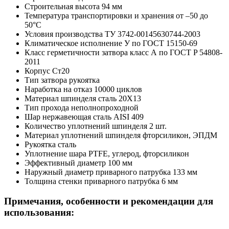
Строительная высота
94 мм
Температура транспортировки и хранения
от –50 до
50°C
Условия производства
ТУ 3742-00145630744-2003
Климатическое исполнение
У по ГОСТ 15150-69
Класс герметичности затвора
класс А по ГОСТ P 54808-
2011
Корпус
Ст20
Тип затвора
рукоятка
Наработка на отказ
10000 циклов
Материал шпинделя
сталь 20Х13
Тип прохода
неполнопроходной
Шар
нержавеющая сталь AISI 409
Количество уплотнений шпинделя
2 шт.
Материал уплотнений шпинделя
фторсиликон, ЭПДМ
Рукоятка
сталь
Уплотнение шара
PTFE, углерод, фторсиликон
Эффективный диаметр
100 мм
Наружный диаметр приварного патрубка
133 мм
Толщина стенки приварного патрубка
6 мм
Примечания, особенности и рекомендации для
использования: