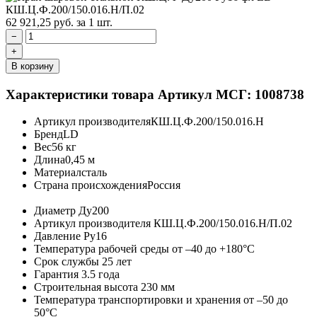
62 921,25
руб.
за 1 шт.
−
+
В корзину
Характеристики товара
Артикул МСГ: 1008738
Артикул производителя
КШ.Ц.Ф.200/150.016.Н
Бренд
LD
Вес
56 кг
Длина
0,45 м
Материал
сталь
Страна происхождения
Россия
Диаметр
Ду200
Артикул производителя
КШ.Ц.Ф.200/150.016.Н/П.02
Давление
Ру16
Температура рабочей среды
от –40 до +180°C
Срок службы
25 лет
Гарантия
3.5 года
Строительная высота
230 мм
Температура транспортировки и хранения
от –50 до
50°C