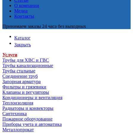
Статьи
О компании
Медиа
Контакты
Принимаем заказы 24 часа без выходных
Каталог
Закрыть
Услуги
Трубы для ХВС и ГВС
Трубы канализационные
Трубы стальные
Соединение труб
Запорная арматура
Фильтры и грязевики
Клапаны и регуляторы
Кондиционеры и вентиляция
Теплоизоляция
Радиаторы и конвекторы
Сантехника
Пожарное оборудование
Приборы учета и автоматика
Металлопрокат