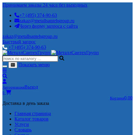
Принимаем заказы 24 часа без выходных
+7 (495) 374-90-63
zakaz@metallsantehgroup.ru
Через форму запроса с сайта
zakaz@metallsantehgroup.ru
Быстрый запрос
+7 (495) 374-90-63
Показать меню
Выход
Авторизация
0
0,00
Корзина
Доставка в день заказа
Главная страница
Каталог товаров
Услуги
Словарь