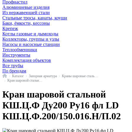
Профнастил
Алюминиевые изделия
Из нержавеющей стали
Стальные тросы, канаты, коуши
Баки, ёмкости, кессоны
Крепеж
Котлы газовые и дымоходы
Коллекторы, группы и узлы
Насосы и насосные станции
Теплообменники
Инструменты
Комплектация объектов
Все трубы
По брендам
Главная
Каталог
Запорная арматура
Краны шаровые стальные
Кран шаровой стальной КШ.Ц.Ф фл LD
Кран шаровой стальной
КШ.Ц.Ф Ду200 Ру16 фл LD
КШ.Ц.Ф.200/150.016.Н/П.02