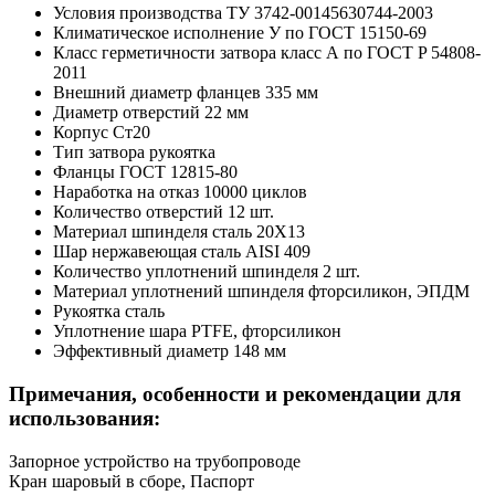
Условия производства
ТУ 3742-00145630744-2003
Климатическое исполнение
У по ГОСТ 15150-69
Класс герметичности затвора
класс А по ГОСТ P 54808-
2011
Внешний диаметр фланцев
335 мм
Диаметр отверстий
22 мм
Корпус
Ст20
Тип затвора
рукоятка
Фланцы
ГОСТ 12815-80
Наработка на отказ
10000 циклов
Количество отверстий
12 шт.
Материал шпинделя
сталь 20Х13
Шар
нержавеющая сталь AISI 409
Количество уплотнений шпинделя
2 шт.
Материал уплотнений шпинделя
фторсиликон, ЭПДМ
Рукоятка
сталь
Уплотнение шара
PTFE, фторсиликон
Эффективный диаметр
148 мм
Примечания, особенности и рекомендации для
использования:
Запорное устройство на трубопроводе
Кран шаровый в сборе, Паспорт