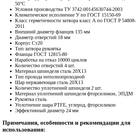
50°C
Условия производства
ТУ 3742-00145630744-2003
Климатическое исполнение
У по ГОСТ 15150-69
Класс герметичности затвора
класс А по ГОСТ P 54808-
2011
Внешний диаметр фланцев
135 мм
Диаметр отверстий
18 мм
Корпус
Ст20
Тип затвора
рукоятка
Фланцы
ГОСТ 12815-80
Наработка на отказ
10000 циклов
Количество отверстий
4 шт.
Материал шпинделя
сталь 20Х13
Тип прохода
неполнопроходной
Шар
нержавеющая сталь 20Х13
Количество уплотнений шпинделя
2 шт.
Материал уплотнений шпинделя
фторсиликон, ЭПДМ
Рукоятка
сталь
Уплотнение шара
PTFE, углерод, фторсиликон
Эффективный диаметр
24 мм
Примечания, особенности и рекомендации для
использования: