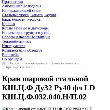
Профнастил
Алюминиевые изделия
Из нержавеющей стали
Стальные тросы, канаты, коуши
Баки, ёмкости, кессоны
Крепеж
Котлы газовые и дымоходы
Коллекторы, группы и узлы
Насосы и насосные станции
Теплообменники
Инструменты
Комплектация объектов
Все трубы
По брендам
Главная
Каталог
Запорная арматура
Краны шаровые стальные
Кран шаровой стальной КШ.Ц.Ф фл LD
Кран шаровой стальной
КШ.Ц.Ф Ду32 Ру40 фл LD
КШ.Ц.Ф.032.040.Н/П.02