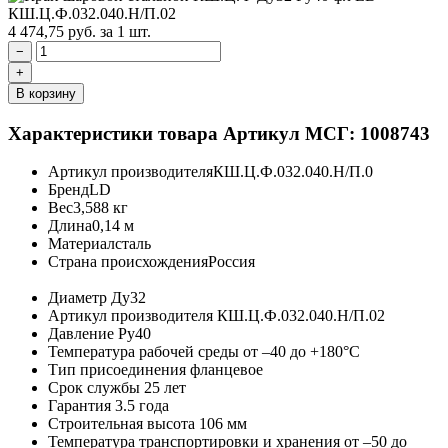
4 474,75
руб.
за 1 шт.
−
+
В корзину
Характеристики товара
Артикул МСГ: 1008743
Артикул производителя
КШ.Ц.Ф.032.040.Н/П.0
Бренд
LD
Вес
3,588 кг
Длина
0,14 м
Материал
сталь
Страна происхождения
Россия
Диаметр
Ду32
Артикул производителя
КШ.Ц.Ф.032.040.Н/П.02
Давление
Ру40
Температура рабочей среды
от –40 до +180°C
Тип присоединения
фланцевое
Срок службы
25 лет
Гарантия
3.5 года
Строительная высота
106 мм
Температура транспортировки и хранения
от –50 до