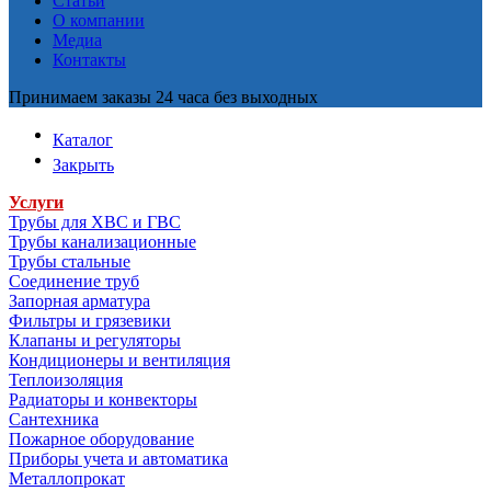
Статьи
О компании
Медиа
Контакты
Принимаем заказы 24 часа без выходных
Каталог
Закрыть
Услуги
Трубы для ХВС и ГВС
Трубы канализационные
Трубы стальные
Соединение труб
Запорная арматура
Фильтры и грязевики
Клапаны и регуляторы
Кондиционеры и вентиляция
Теплоизоляция
Радиаторы и конвекторы
Сантехника
Пожарное оборудование
Приборы учета и автоматика
Металлопрокат