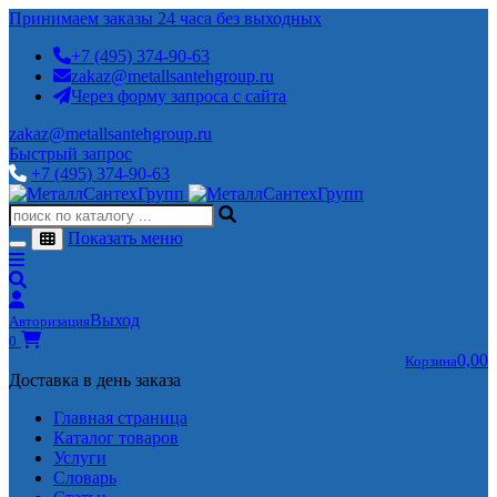
Принимаем заказы 24 часа без выходных
+7 (495) 374-90-63
zakaz@metallsantehgroup.ru
Через форму запроса с сайта
zakaz@metallsantehgroup.ru
Быстрый запрос
+7 (495) 374-90-63
Показать меню
Выход
Авторизация
0
0,00
Корзина
Доставка в день заказа
Главная страница
Каталог товаров
Услуги
Словарь