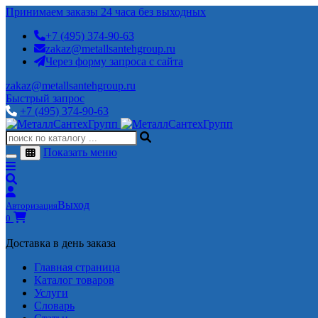
Принимаем заказы 24 часа без выходных
+7 (495) 374-90-63
zakaz@metallsantehgroup.ru
Через форму запроса с сайта
zakaz@metallsantehgroup.ru
Быстрый запрос
+7 (495) 374-90-63
Показать меню
Выход
Авторизация
0
Доставка в день заказа
Главная страница
Каталог товаров
Услуги
Словарь