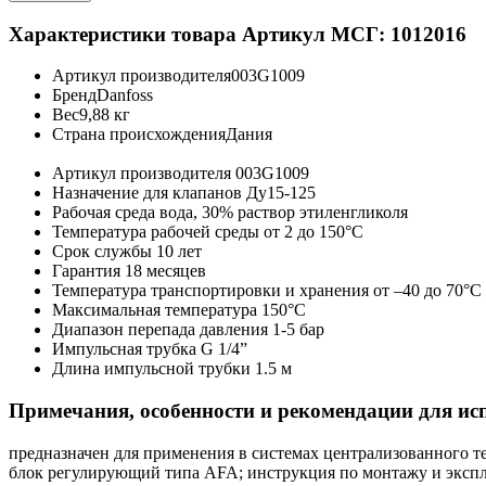
Характеристики товара
Артикул МСГ: 1012016
Артикул производителя
003G1009
Бренд
Danfoss
Вес
9,88 кг
Страна происхождения
Дания
Артикул производителя
003G1009
Назначение
для клапанов Ду15-125
Рабочая среда
вода, 30% раствор этиленгликоля
Температура рабочей среды
от 2 до 150°C
Срок службы
10 лет
Гарантия
18 месяцев
Температура транспортировки и хранения
от –40 до 70°C
Максимальная температура
150°C
Диапазон перепада давления
1-5 бар
Импульсная трубка
G 1/4”
Длина импульсной трубки
1.5 м
Примечания, особенности и рекомендации для ис
предназначен для применения в системах централизованного 
блок регулирующий типа AFA; инструкция по монтажу и эксп