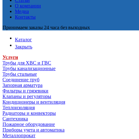
Статьи
О компании
Медиа
Контакты
Принимаем заказы 24 часа без выходных
Каталог
Закрыть
Услуги
Трубы для ХВС и ГВС
Трубы канализационные
Трубы стальные
Соединение труб
Запорная арматура
Фильтры и грязевики
Клапаны и регуляторы
Кондиционеры и вентиляция
Теплоизоляция
Радиаторы и конвекторы
Сантехника
Пожарное оборудование
Приборы учета и автоматика
Металлопрокат