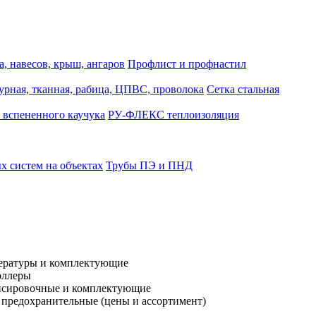
, навесов, крыш, ангаров
Профлист и профнастил
турная, тканная, рабица, ЦПВС, проволока
Сетка стальная
 вспененного каучука
РУ-ФЛЕКС теплоизоляция
 систем на объектах
Трубы ПЭ и ПНД