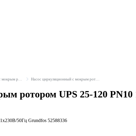
Насосы циркуляционные с мокрым ротором
Насос циркуляционный с мокрым ротором UPS серия 100 резьба Grundfos
ым ротором UPS 25-120 PN10 