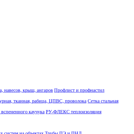
, навесов, крыш, ангаров
Профлист и профнастил
турная, тканная, рабица, ЦПВС, проволока
Сетка стальная
 вспененного каучука
РУ-ФЛЕКС теплоизоляция
 систем на объектах
Трубы ПЭ и ПНД