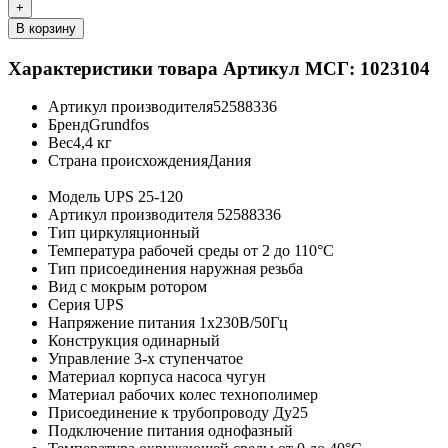
+
В корзину
Характеристики товара
Артикул МСГ: 1023104
Артикул производителя
52588336
Бренд
Grundfos
Вес
4,4 кг
Страна происхождения
Дания
Модель
UPS 25-120
Артикул производителя
52588336
Тип
циркуляционный
Температура рабочей среды
от 2 до 110°C
Тип присоединения
наружная резьба
Вид
с мокрым ротором
Серия
UPS
Напряжение питания
1х230В/50Гц
Конструкция
одинарный
Управление
3-х ступенчатое
Материал корпуса насоса
чугун
Материал рабочих колес
технополимер
Присоединение к трубопроводу
Ду25
Подключение питания
однофазный