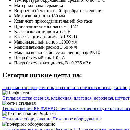
Температура окружающей среды
от 0 до 40°C
Материал вала
керамика
Встроенный частотный преобразователь
нет
Монтажная длина
180 мм
Комплект присоединительный
без гаек
Присоединение на насосе
1 1/2”
Класс изоляции двигателя
F
Класс защиты двигателя
IPX2D
Максимальный напор
12900 мм
Максимальный расход
3.68 м³/ч
Максимальное рабочее давление, бар
PN10
Потребляемый ток
1.02 А
Потребляемая мощность, Вт
0.235 кВт
Сегодня низкие цены на:
Профнастил, профлист окрашенный и оцинкованный для забора
Стальная сетка сварная, кладочная, плетеная, дорожная, штука
Теплоизоляция РУ-ФЛЕКС - очень качественный утеплитель из
Пожарное оборудование
Пожарное оборудование
Полиэтиленовые трубы и фитинги ПЭ для монтажа инженерных