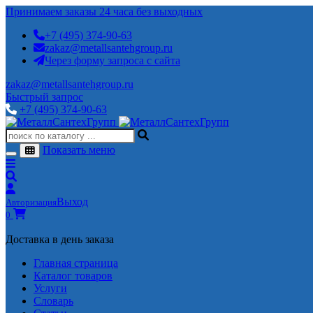
Принимаем заказы 24 часа без выходных
+7 (495) 374-90-63
zakaz@metallsantehgroup.ru
Через форму запроса с сайта
zakaz@metallsantehgroup.ru
Быстрый запрос
+7 (495) 374-90-63
Показать меню
Выход
Авторизация
0
Доставка в день заказа
Главная страница
Каталог товаров
Услуги
Словарь