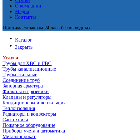
Статьи
О компании
Медиа
Контакты
Принимаем заказы 24 часа без выходных
Каталог
Закрыть
Услуги
Трубы для ХВС и ГВС
Трубы канализационные
Трубы стальные
Соединение труб
Запорная арматура
Фильтры и грязевики
Клапаны и регуляторы
Кондиционеры и вентиляция
Теплоизоляция
Радиаторы и конвекторы
Сантехника
Пожарное оборудование
Приборы учета и автоматика
Металлопрокат