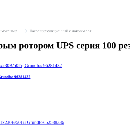
Насосы циркуляционные с мокрым ротором
Насос циркуляционный с мокрым ротором UPS серия 100 резьба Grundfos
ым ротором UPS серия 100 рез
rundfos 96281432