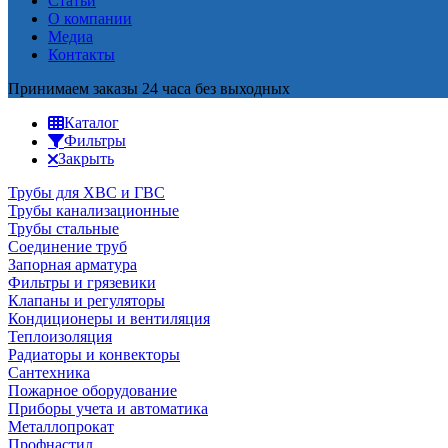
Статьи
О компании
Медиа
Контакты
Принимаем заказы 24 часа без выходных
Каталог
Фильтры
Закрыть
Трубы для ХВС и ГВС
Трубы канализационные
Трубы стальные
Соединение труб
Запорная арматура
Фильтры и грязевики
Клапаны и регуляторы
Кондиционеры и вентиляция
Теплоизоляция
Радиаторы и конвекторы
Сантехника
Пожарное оборудование
Приборы учета и автоматика
Металлопрокат
Профнастил