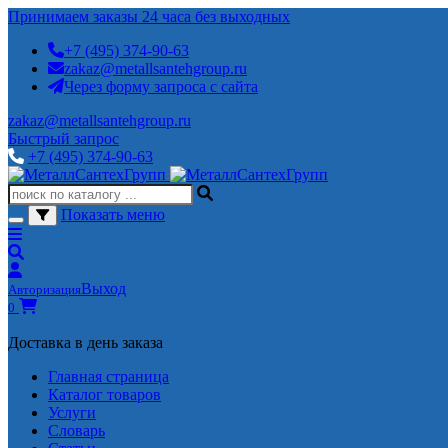
Принимаем заказы 24 часа без выходных
+7 (495) 374-90-63
zakaz@metallsantehgroup.ru
Через форму запроса с сайта
zakaz@metallsantehgroup.ru
Быстрый запрос
+7 (495) 374-90-63
Показать меню
Выход
Авторизация
0
Доставка в день заказа
Главная страница
Каталог товаров
Услуги
Словарь