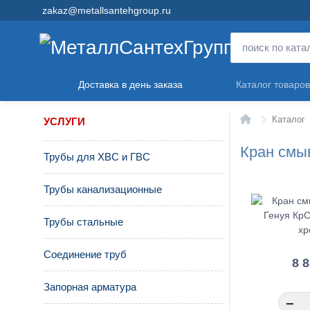
zakaz@metallsantehgroup.ru
Доставка в день заказа
Каталог товаров
Главная
Каталог
УСЛУГИ
Кран смы
Трубы для ХВС и ГВС
Трубы канализационные
Трубы стальные
Соединение труб
8 
Запорная арматура
−