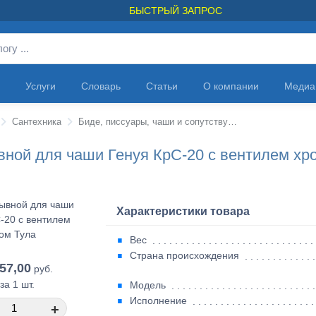
БЫСТРЫЙ ЗАПРОС
Услуги
Словарь
Статьи
О компании
Медиа
Сантехника
Биде, писсуары, чаши и сопутствующие товары
вной для чаши Генуя КрС-20 с вентилем хр
Характеристики товара
Вес
Страна происхождения
857,00
руб.
за 1 шт.
Модель
Исполнение
+