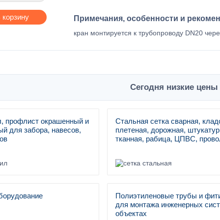
 корзину
Примечания, особенности и рекоме
кран монтируется к трубопроводу DN20 чере
Сегодня низкие цены 
, профлист окрашенный и
Стальная сетка сварная, клад
й для забора, навесов,
плетеная, дорожная, штукатур
ов
тканная, рабица, ЦПВС, прово
борудование
Полиэтиленовые трубы и фит
для монтажа инженерных сист
объектах