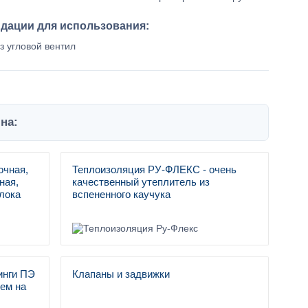
ндации для использования:
з угловой вентил
на:
очная,
Теплоизоляция РУ-ФЛЕКС - очень
ная,
качественный утеплитель из
лока
вспененного каучука
инги ПЭ
Клапаны и задвижки
ем на