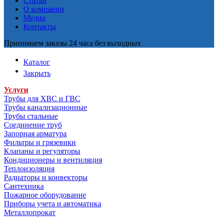
Статьи
О компании
Медиа
Контакты
Принимаем заказы 24 часа без выходных
Каталог
Закрыть
Услуги
Трубы для ХВС и ГВС
Трубы канализационные
Трубы стальные
Соединение труб
Запорная арматура
Фильтры и грязевики
Клапаны и регуляторы
Кондиционеры и вентиляция
Теплоизоляция
Радиаторы и конвекторы
Сантехника
Пожарное оборудование
Приборы учета и автоматика
Металлопрокат