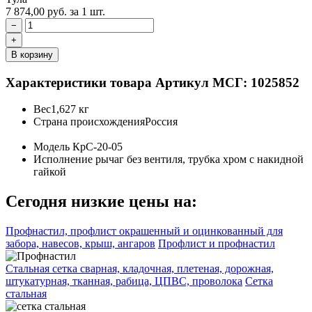
7 874,00
руб.
за 1 шт.
−
+
В корзину
Характеристики товара
Артикул МСГ: 1025852
Вес
1,627 кг
Страна происхождения
Россия
Модель
КрС-20-05
Исполнение
рычаг без вентиля, трубка хром с накидной
гайкой
Сегодня низкие цены на:
Профнастил, профлист окрашенный и оцинкованный для
забора, навесов, крыш, ангаров
Профлист и профнастил
Стальная сетка сварная, кладочная, плетеная, дорожная,
штукатурная, тканная, рабица, ЦПВС, проволока
Сетка
стальная