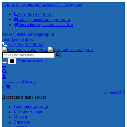
Принимаем заказы 24 часа без выходных
+7 (495) 374-90-63
zakaz@metallsantehgroup.ru
Через форму запроса с сайта
zakaz@metallsantehgroup.ru
Быстрый запрос
+7 (495) 374-90-63
Показать меню
Выход
Авторизация
0
0,00
Корзина
Доставка в день заказа
Главная страница
Каталог товаров
Услуги
Словарь