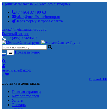
Принимаем заказы 24 часа без выходных
+7 (495) 374-90-63
zakaz@metallsantehgroup.ru
Через форму запроса с сайта
zakaz@metallsantehgroup.ru
Быстрый запрос
+7 (495) 374-90-63
Показать меню
Выход
Авторизация
0
0,00
Корзина
Доставка в день заказа
Главная страница
Каталог товаров
Услуги
Словарь