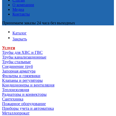
Статьи
О компании
Медиа
Контакты
Принимаем заказы 24 часа без выходных
Каталог
Закрыть
Услуги
Трубы для ХВС и ГВС
Трубы канализационные
Трубы стальные
Соединение труб
Запорная арматура
Фильтры и грязевики
Клапаны и регуляторы
Кондиционеры и вентиляция
Теплоизоляция
Радиаторы и конвекторы
Сантехника
Пожарное оборудование
Приборы учета и автоматика
Металлопрокат