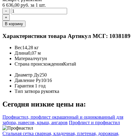
6 636,00
руб.
за 1 шт.
−
+
В корзину
Характеристики товара
Артикул МСГ: 1038189
Вес
14,28 кг
Длина
0,07 м
Материал
чугун
Страна происхождения
Китай
Диаметр
Ду250
Давление
Ру10/16
Гарантия
1 год
Тип затвора
рукоятка
Сегодня низкие цены на:
Профнастил, профлист окрашенный и оцинкованный для
забора, навесов, крыш, ангаров
Профлист и профнастил
Стальная сетка сварная, кладочная, плетеная, дорожная,