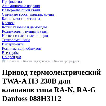
Профнастил
Алюминиевые изделия
Из нержавеющей стали
Стальные тросы, канаты, коуши
Баки, ёмкости, кессоны
Крепеж
Котлы газовые и дымоходы
Коллекторы, группы и узлы
Насосы и насосные станции
Теплообменники
Инструменты
Комплектация объектов
Все трубы
По брендам
Главная
Каталог
Клапаны и регуляторы
Клапаны регулирующие, электроприводы и комплектующие
Привод термоэлектрический
TWA-A НЗ 230В для
клапанов типа RA-N, RA-G
Danfoss 088H3112