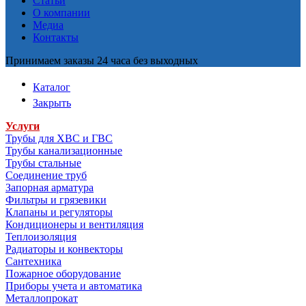
Статьи
О компании
Медиа
Контакты
Принимаем заказы 24 часа без выходных
Каталог
Закрыть
Услуги
Трубы для ХВС и ГВС
Трубы канализационные
Трубы стальные
Соединение труб
Запорная арматура
Фильтры и грязевики
Клапаны и регуляторы
Кондиционеры и вентиляция
Теплоизоляция
Радиаторы и конвекторы
Сантехника
Пожарное оборудование
Приборы учета и автоматика
Металлопрокат