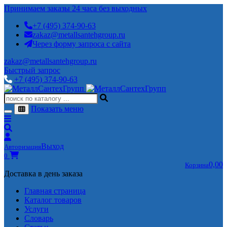
Принимаем заказы 24 часа без выходных
+7 (495) 374-90-63
zakaz@metallsantehgroup.ru
Через форму запроса с сайта
zakaz@metallsantehgroup.ru
Быстрый запрос
+7 (495) 374-90-63
Показать меню
Выход
Авторизация
0
0,00
Корзина
Доставка в день заказа
Главная страница
Каталог товаров
Услуги
Словарь