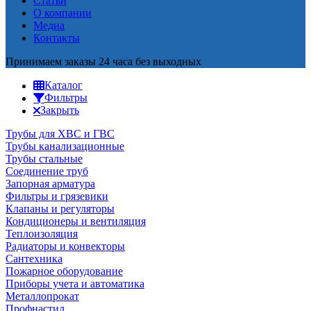
Статьи
О компании
Медиа
Контакты
Принимаем заказы 24 часа без выходных
Каталог
Фильтры
Закрыть
Трубы для ХВС и ГВС
Трубы канализационные
Трубы стальные
Соединение труб
Запорная арматура
Фильтры и грязевики
Клапаны и регуляторы
Кондиционеры и вентиляция
Теплоизоляция
Радиаторы и конвекторы
Сантехника
Пожарное оборудование
Приборы учета и автоматика
Металлопрокат
Профнастил