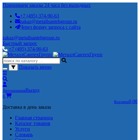
Принимаем заказы 24 часа без выходных
+7 (495) 374-90-63
zakaz@metallsantehgroup.ru
Через форму запроса с сайта
zakaz@metallsantehgroup.ru
Быстрый запрос
+7 (495) 374-90-63
Показать меню
Выход
Авторизация
0
0,00
Корзина
Доставка в день заказа
Главная страница
Каталог товаров
Услуги
Словарь