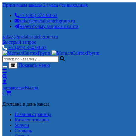
Принимаем заказы 24 часа без выходных
+7 (495) 374-90-63
zakaz@metallsantehgroup.ru
Через форму запроса с сайта
zakaz@metallsantehgroup.ru
Быстрый запрос
+7 (495) 374-90-63
Показать меню
Выход
Авторизация
0
Доставка в день заказа
Главная страница
Каталог товаров
Услуги
Словарь