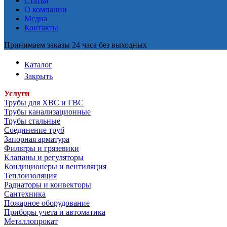
Статьи
О компании
Медиа
Контакты
Принимаем заказы 24 часа без выходных
Каталог
Закрыть
Услуги
Трубы для ХВС и ГВС
Трубы канализационные
Трубы стальные
Соединение труб
Запорная арматура
Фильтры и грязевики
Клапаны и регуляторы
Кондиционеры и вентиляция
Теплоизоляция
Радиаторы и конвекторы
Сантехника
Пожарное оборудование
Приборы учета и автоматика
Металлопрокат