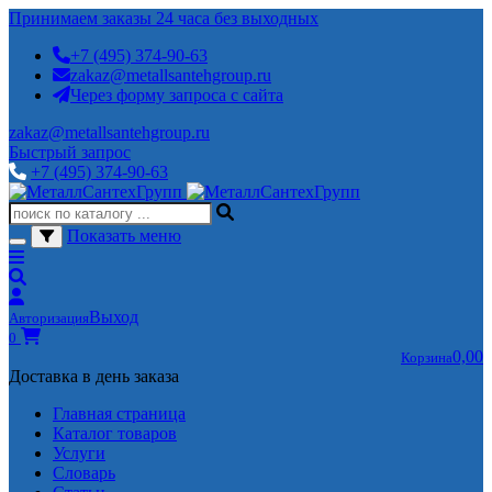
Принимаем заказы 24 часа без выходных
+7 (495) 374-90-63
zakaz@metallsantehgroup.ru
Через форму запроса с сайта
zakaz@metallsantehgroup.ru
Быстрый запрос
+7 (495) 374-90-63
Показать меню
Выход
Авторизация
0
0,00
Корзина
Доставка в день заказа
Главная страница
Каталог товаров
Услуги
Словарь