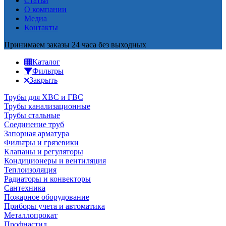
Статьи
О компании
Медиа
Контакты
Принимаем заказы 24 часа без выходных
Каталог
Фильтры
Закрыть
Трубы для ХВС и ГВС
Трубы канализационные
Трубы стальные
Соединение труб
Запорная арматура
Фильтры и грязевики
Клапаны и регуляторы
Кондиционеры и вентиляция
Теплоизоляция
Радиаторы и конвекторы
Сантехника
Пожарное оборудование
Приборы учета и автоматика
Металлопрокат
Профнастил