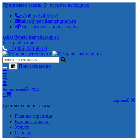
Принимаем заказы 24 часа без выходных
+7 (495) 374-90-63
zakaz@metallsantehgroup.ru
Через форму запроса с сайта
zakaz@metallsantehgroup.ru
Быстрый запрос
+7 (495) 374-90-63
Показать меню
Выход
Авторизация
0
0,00
Корзина
Доставка в день заказа
Главная страница
Каталог товаров
Услуги
Словарь