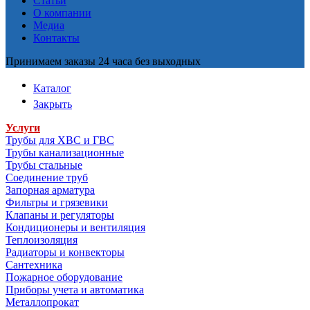
Статьи
О компании
Медиа
Контакты
Принимаем заказы 24 часа без выходных
Каталог
Закрыть
Услуги
Трубы для ХВС и ГВС
Трубы канализационные
Трубы стальные
Соединение труб
Запорная арматура
Фильтры и грязевики
Клапаны и регуляторы
Кондиционеры и вентиляция
Теплоизоляция
Радиаторы и конвекторы
Сантехника
Пожарное оборудование
Приборы учета и автоматика
Металлопрокат