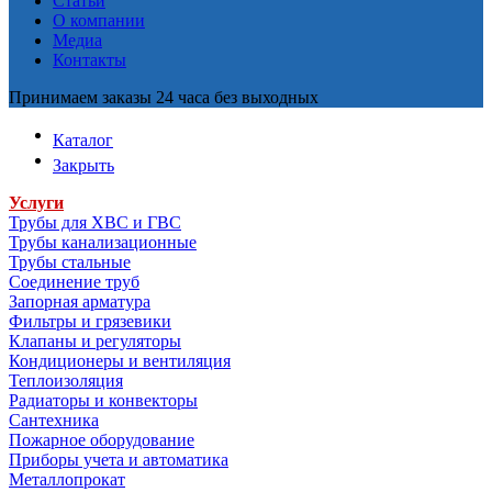
Статьи
О компании
Медиа
Контакты
Принимаем заказы 24 часа без выходных
Каталог
Закрыть
Услуги
Трубы для ХВС и ГВС
Трубы канализационные
Трубы стальные
Соединение труб
Запорная арматура
Фильтры и грязевики
Клапаны и регуляторы
Кондиционеры и вентиляция
Теплоизоляция
Радиаторы и конвекторы
Сантехника
Пожарное оборудование
Приборы учета и автоматика
Металлопрокат