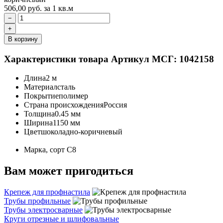
506,00
руб.
за 1 кв.м
−
+
В корзину
Характеристики товара
Артикул МСГ: 1042158
Длина
2 м
Материал
сталь
Покрытие
полимер
Страна происхождения
Россия
Толщина
0.45 мм
Ширина
1150 мм
Цвет
шоколадно-коричневый
Марка, сорт
С8
Вам может пригодиться
Крепеж для профнастила
Трубы профильные
Трубы электросварные
Круги отрезные и шлифовальные