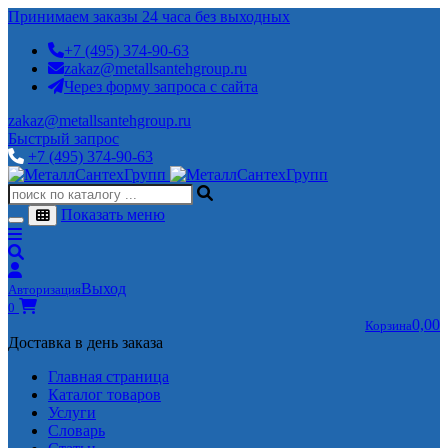
Принимаем заказы 24 часа без выходных
+7 (495) 374-90-63
zakaz@metallsantehgroup.ru
Через форму запроса с сайта
zakaz@metallsantehgroup.ru
Быстрый запрос
+7 (495) 374-90-63
Показать меню
Выход
Авторизация
0
0,00
Корзина
Доставка в день заказа
Главная страница
Каталог товаров
Услуги
Словарь