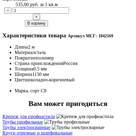
535,00
руб.
за 1 кв.м
−
+
В корзину
Характеристики товара
Артикул МСГ: 1042169
Длина
2 м
Материал
сталь
Покрытие
полимер
Страна происхождения
Россия
Толщина
0.5 мм
Ширина
1150 мм
Цвет
шоколадно-коричневый
Марка, сорт
С8
Вам может пригодиться
Крепеж для профнастила
Трубы профильные
Трубы электросварные
Круги отрезные и шлифовальные