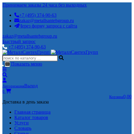
Принимаем заказы 24 часа без выходных
+7 (495) 374-90-63
zakaz@metallsantehgroup.ru
Через форму запроса с сайта
zakaz@metallsantehgroup.ru
Быстрый запрос
+7 (495) 374-90-63
Показать меню
Выход
Авторизация
0
0,00
Корзина
Доставка в день заказа
Главная страница
Каталог товаров
Услуги
Словарь
Статьи