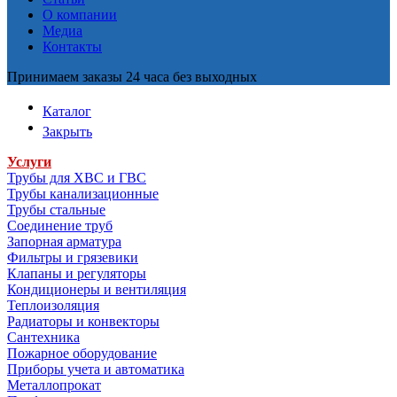
О компании
Медиа
Контакты
Принимаем заказы 24 часа без выходных
Каталог
Закрыть
Услуги
Трубы для ХВС и ГВС
Трубы канализационные
Трубы стальные
Соединение труб
Запорная арматура
Фильтры и грязевики
Клапаны и регуляторы
Кондиционеры и вентиляция
Теплоизоляция
Радиаторы и конвекторы
Сантехника
Пожарное оборудование
Приборы учета и автоматика
Металлопрокат