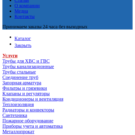
Статьи
О компании
Медиа
Контакты
Принимаем заказы 24 часа без выходных
Каталог
Закрыть
Услуги
Трубы для ХВС и ГВС
Трубы канализационные
Трубы стальные
Соединение труб
Запорная арматура
Фильтры и грязевики
Клапаны и регуляторы
Кондиционеры и вентиляция
Теплоизоляция
Радиаторы и конвекторы
Сантехника
Пожарное оборудование
Приборы учета и автоматика
Металлопрокат