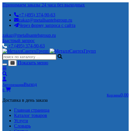
Принимаем заказы 24 часа без выходных
+7 (495) 374-90-63
zakaz@metallsantehgroup.ru
Через форму запроса с сайта
zakaz@metallsantehgroup.ru
Быстрый запрос
+7 (495) 374-90-63
Показать меню
Выход
Авторизация
0
0,00
Корзина
Доставка в день заказа
Главная страница
Каталог товаров
Услуги
Словарь