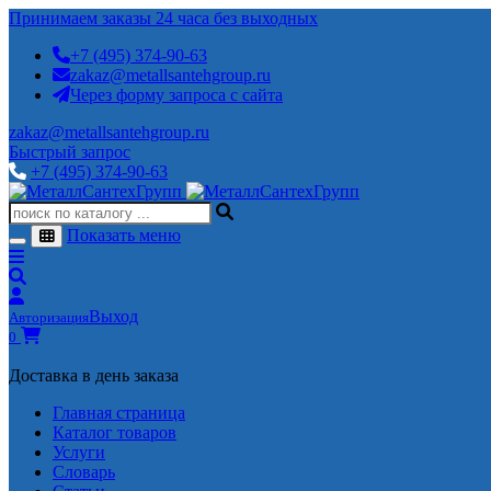
Принимаем заказы 24 часа без выходных
+7 (495) 374-90-63
zakaz@metallsantehgroup.ru
Через форму запроса с сайта
zakaz@metallsantehgroup.ru
Быстрый запрос
+7 (495) 374-90-63
Показать меню
Выход
Авторизация
0
Доставка в день заказа
Главная страница
Каталог товаров
Услуги
Словарь