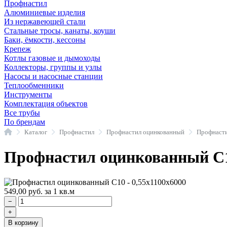
Профнастил
Алюминиевые изделия
Из нержавеющей стали
Стальные тросы, канаты, коуши
Баки, ёмкости, кессоны
Крепеж
Котлы газовые и дымоходы
Коллекторы, группы и узлы
Насосы и насосные станции
Теплообменники
Инструменты
Комплектация объектов
Все трубы
По брендам
Главная
Каталог
Профнастил
Профнастил оцинкованный
Профнасти
Профнастил оцинкованный С10
549,00
руб.
за 1 кв.м
−
+
В корзину