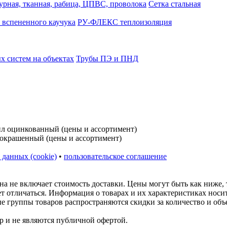
турная, тканная, рабица, ЦПВС, проволока
Сетка стальная
 вспененного каучука
РУ-ФЛЕКС теплоизоляция
 систем на объектах
Трубы ПЭ и ПНД
 данных (cookie)
•
пользовательское соглашение
на не включает стоимость доставки. Цены могут быть как ниже,
ет отличаться. Информация о товарах и их характеристиках нос
ые группы товаров распространяются скидки за количество и объ
р и не являются публичной офертой.