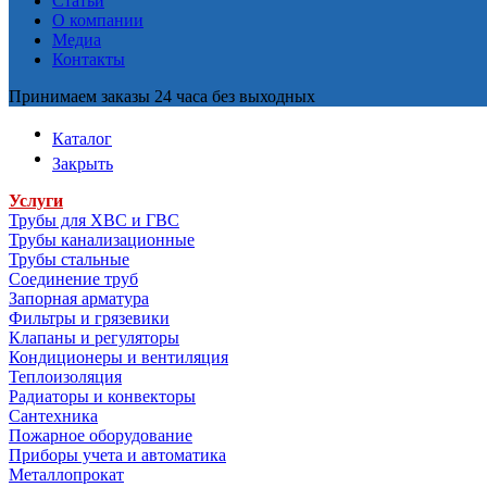
Статьи
О компании
Медиа
Контакты
Принимаем заказы 24 часа без выходных
Каталог
Закрыть
Услуги
Трубы для ХВС и ГВС
Трубы канализационные
Трубы стальные
Соединение труб
Запорная арматура
Фильтры и грязевики
Клапаны и регуляторы
Кондиционеры и вентиляция
Теплоизоляция
Радиаторы и конвекторы
Сантехника
Пожарное оборудование
Приборы учета и автоматика
Металлопрокат