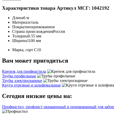
Характеристики товара
Артикул МСГ: 1042192
Длина
6 м
Материал
сталь
Покрытие
оцинкованное
Страна происхождения
Россия
Толщина
0.55 мм
Ширина
1100 мм
Марка, сорт
С10
Вам может пригодиться
Крепеж для профнастила
Трубы профильные
Трубы электросварные
Круги отрезные и шлифовальные
Сегодня низкие цены на:
Профнастил, профлист окрашенный и оцинкованный для забора