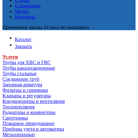
Статьи
О компании
Медиа
Контакты
Принимаем заказы 24 часа без выходных
Каталог
Закрыть
Услуги
Трубы для ХВС и ГВС
Трубы канализационные
Трубы стальные
Соединение труб
Запорная арматура
Фильтры и грязевики
Клапаны и регуляторы
Кондиционеры и вентиляция
Теплоизоляция
Радиаторы и конвекторы
Сантехника
Пожарное оборудование
Приборы учета и автоматика
Металлопрокат