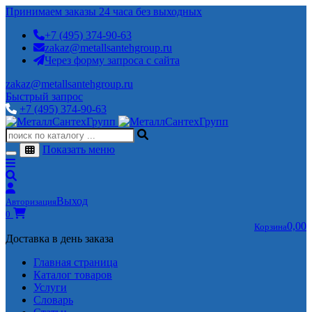
Принимаем заказы 24 часа без выходных
+7 (495) 374-90-63
zakaz@metallsantehgroup.ru
Через форму запроса с сайта
zakaz@metallsantehgroup.ru
Быстрый запрос
+7 (495) 374-90-63
Показать меню
Выход
Авторизация
0
0,00
Корзина
Доставка в день заказа
Главная страница
Каталог товаров
Услуги
Словарь