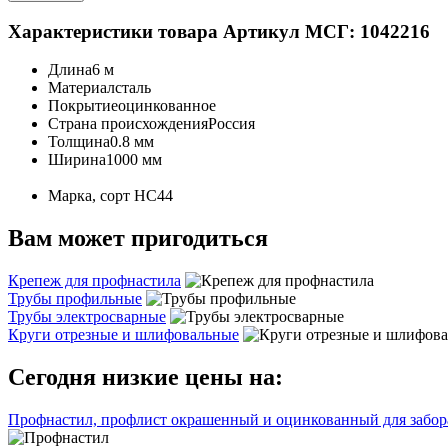
Характеристики товара
Артикул МСГ: 1042216
Длина
6 м
Материал
сталь
Покрытие
оцинкованное
Страна происхождения
Россия
Толщина
0.8 мм
Ширина
1000 мм
Марка, сорт
НС44
Вам может пригодиться
Крепеж для профнастила
Трубы профильные
Трубы электросварные
Круги отрезные и шлифовальные
Сегодня низкие цены на:
Профнастил, профлист окрашенный и оцинкованный для забора