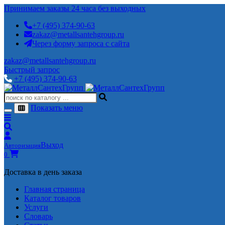
Принимаем заказы 24 часа без выходных
+7 (495) 374-90-63
zakaz@metallsantehgroup.ru
Через форму запроса с сайта
zakaz@metallsantehgroup.ru
Быстрый запрос
+7 (495) 374-90-63
Показать меню
Выход
Авторизация
0
Доставка в день заказа
Главная страница
Каталог товаров
Услуги
Словарь