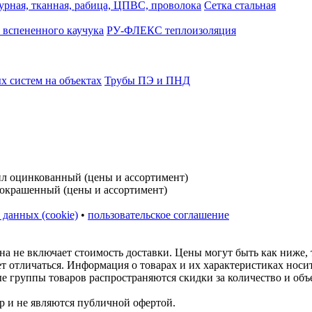
турная, тканная, рабица, ЦПВС, проволока
Сетка стальная
 вспененного каучука
РУ-ФЛЕКС теплоизоляция
 систем на объектах
Трубы ПЭ и ПНД
 данных (cookie)
•
пользовательское соглашение
на не включает стоимость доставки. Цены могут быть как ниже,
ет отличаться. Информация о товарах и их характеристиках нос
ые группы товаров распространяются скидки за количество и объ
р и не являются публичной офертой.