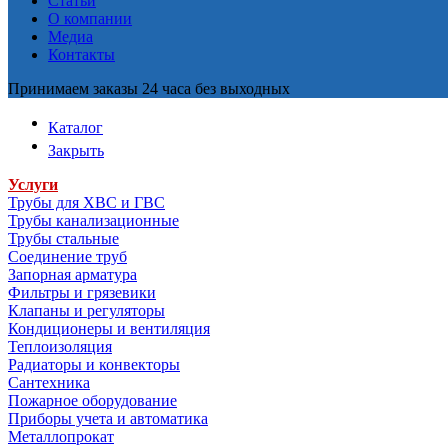
Статьи
О компании
Медиа
Контакты
Принимаем заказы 24 часа без выходных
Каталог
Закрыть
Услуги
Трубы для ХВС и ГВС
Трубы канализационные
Трубы стальные
Соединение труб
Запорная арматура
Фильтры и грязевики
Клапаны и регуляторы
Кондиционеры и вентиляция
Теплоизоляция
Радиаторы и конвекторы
Сантехника
Пожарное оборудование
Приборы учета и автоматика
Металлопрокат