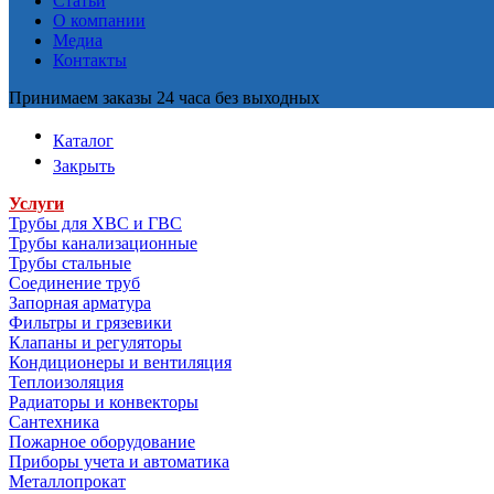
Статьи
О компании
Медиа
Контакты
Принимаем заказы 24 часа без выходных
Каталог
Закрыть
Услуги
Трубы для ХВС и ГВС
Трубы канализационные
Трубы стальные
Соединение труб
Запорная арматура
Фильтры и грязевики
Клапаны и регуляторы
Кондиционеры и вентиляция
Теплоизоляция
Радиаторы и конвекторы
Сантехника
Пожарное оборудование
Приборы учета и автоматика
Металлопрокат