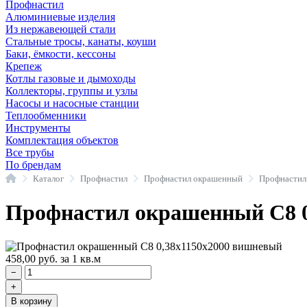
Профнастил
Алюминиевые изделия
Из нержавеющей стали
Стальные тросы, канаты, коуши
Баки, ёмкости, кессоны
Крепеж
Котлы газовые и дымоходы
Коллекторы, группы и узлы
Насосы и насосные станции
Теплообменники
Инструменты
Комплектация объектов
Все трубы
По брендам
Главная
Каталог
Профнастил
Профнастил окрашенный
Профнастил
Профнастил окрашенный С8 0
458,00
руб.
за 1 кв.м
−
+
В корзину