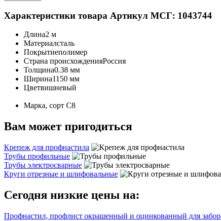
Характеристики товара
Артикул МСГ: 1043744
Длина
2 м
Материал
сталь
Покрытие
полимер
Страна происхождения
Россия
Толщина
0.38 мм
Ширина
1150 мм
Цвет
вишневый
Марка, сорт
С8
Вам может пригодиться
Крепеж для профнастила
Трубы профильные
Трубы электросварные
Круги отрезные и шлифовальные
Сегодня низкие цены на:
Профнастил, профлист окрашенный и оцинкованный для забора