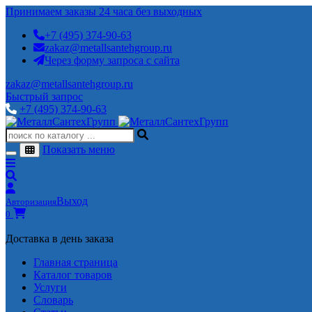
Принимаем заказы 24 часа без выходных
+7 (495) 374-90-63
zakaz@metallsantehgroup.ru
Через форму запроса с сайта
zakaz@metallsantehgroup.ru
Быстрый запрос
+7 (495) 374-90-63
Показать меню
Выход
Авторизация
0
Доставка в день заказа
Главная страница
Каталог товаров
Услуги
Словарь