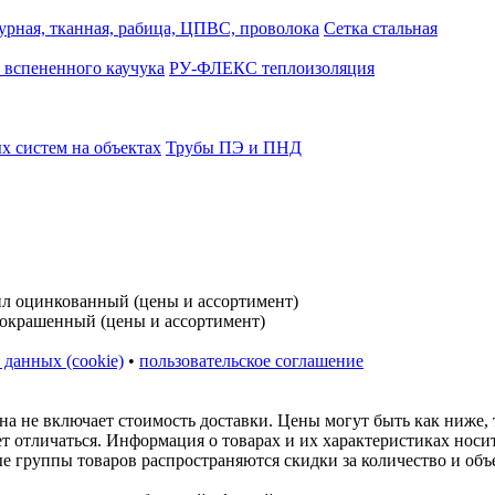
турная, тканная, рабица, ЦПВС, проволока
Сетка стальная
 вспененного каучука
РУ-ФЛЕКС теплоизоляция
 систем на объектах
Трубы ПЭ и ПНД
 данных (cookie)
•
пользовательское соглашение
на не включает стоимость доставки. Цены могут быть как ниже,
ет отличаться. Информация о товарах и их характеристиках нос
ые группы товаров распространяются скидки за количество и объ