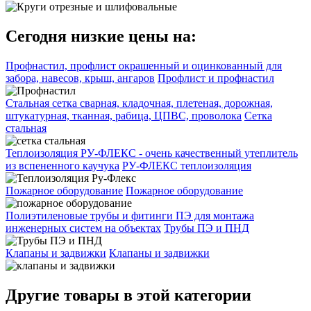
Сегодня низкие цены на:
Профнастил, профлист окрашенный и оцинкованный для
забора, навесов, крыш, ангаров
Профлист и профнастил
Стальная сетка сварная, кладочная, плетеная, дорожная,
штукатурная, тканная, рабица, ЦПВС, проволока
Сетка
стальная
Теплоизоляция РУ-ФЛЕКС - очень качественный утеплитель
из вспененного каучука
РУ-ФЛЕКС теплоизоляция
Пожарное оборудование
Пожарное оборудование
Полиэтиленовые трубы и фитинги ПЭ для монтажа
инженерных систем на объектах
Трубы ПЭ и ПНД
Клапаны и задвижки
Клапаны и задвижки
Другие товары в этой категории