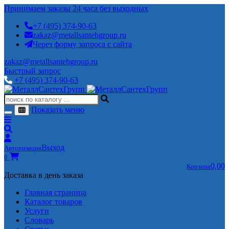
Принимаем заказы 24 часа без выходных
+7 (495) 374-90-63
zakaz@metallsantehgroup.ru
Через форму запроса с сайта
zakaz@metallsantehgroup.ru
Быстрый запрос
+7 (495) 374-90-63
Показать меню
Выход
Авторизация
0
0,00
Корзина
Доставка в день заказа
Главная страница
Каталог товаров
Услуги
Словарь