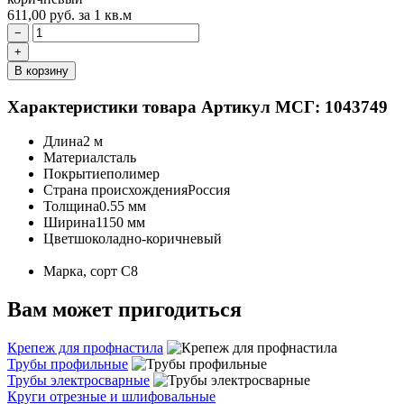
611,00
руб.
за 1 кв.м
−
+
В корзину
Характеристики товара
Артикул МСГ: 1043749
Длина
2 м
Материал
сталь
Покрытие
полимер
Страна происхождения
Россия
Толщина
0.55 мм
Ширина
1150 мм
Цвет
шоколадно-коричневый
Марка, сорт
С8
Вам может пригодиться
Крепеж для профнастила
Трубы профильные
Трубы электросварные
Круги отрезные и шлифовальные