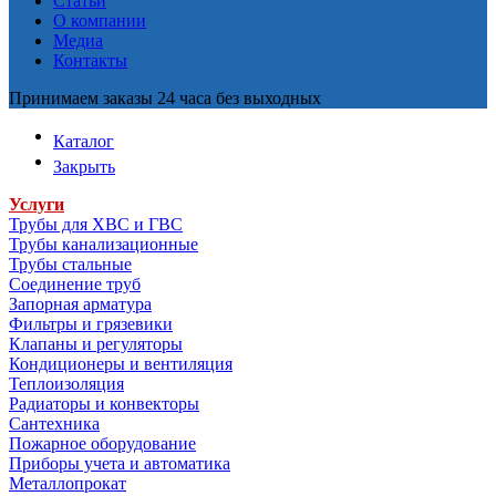
Статьи
О компании
Медиа
Контакты
Принимаем заказы 24 часа без выходных
Каталог
Закрыть
Услуги
Трубы для ХВС и ГВС
Трубы канализационные
Трубы стальные
Соединение труб
Запорная арматура
Фильтры и грязевики
Клапаны и регуляторы
Кондиционеры и вентиляция
Теплоизоляция
Радиаторы и конвекторы
Сантехника
Пожарное оборудование
Приборы учета и автоматика
Металлопрокат