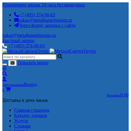
Принимаем заказы 24 часа без выходных
+7 (495) 374-90-63
zakaz@metallsantehgroup.ru
Через форму запроса с сайта
zakaz@metallsantehgroup.ru
Быстрый запрос
+7 (495) 374-90-63
Показать меню
Выход
Авторизация
0
0,00
Корзина
Доставка в день заказа
Главная страница
Каталог товаров
Услуги
Словарь