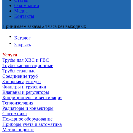
Статьи
О компании
Медиа
Контакты
Принимаем заказы 24 часа без выходных
Каталог
Закрыть
Услуги
Трубы для ХВС и ГВС
Трубы канализационные
Трубы стальные
Соединение труб
Запорная арматура
Фильтры и грязевики
Клапаны и регуляторы
Кондиционеры и вентиляция
Теплоизоляция
Радиаторы и конвекторы
Сантехника
Пожарное оборудование
Приборы учета и автоматика
Металлопрокат