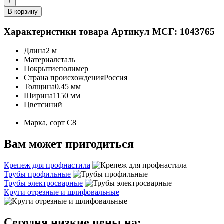
+
В корзину
Характеристики товара
Артикул МСГ: 1043765
Длина
2 м
Материал
сталь
Покрытие
полимер
Страна происхождения
Россия
Толщина
0.45 мм
Ширина
1150 мм
Цвет
синий
Марка, сорт
С8
Вам может пригодиться
Крепеж для профнастила
Трубы профильные
Трубы электросварные
Круги отрезные и шлифовальные
Сегодня низкие цены на: