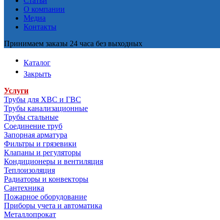
Статьи
О компании
Медиа
Контакты
Принимаем заказы 24 часа без выходных
Каталог
Закрыть
Услуги
Трубы для ХВС и ГВС
Трубы канализационные
Трубы стальные
Соединение труб
Запорная арматура
Фильтры и грязевики
Клапаны и регуляторы
Кондиционеры и вентиляция
Теплоизоляция
Радиаторы и конвекторы
Сантехника
Пожарное оборудование
Приборы учета и автоматика
Металлопрокат