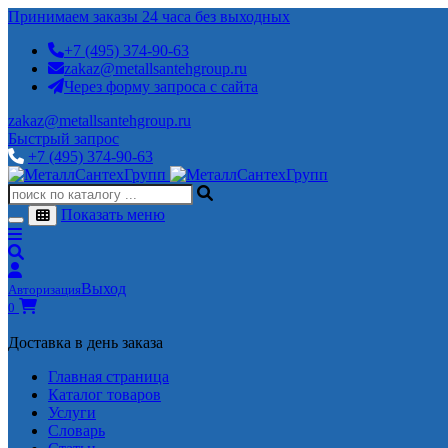
Принимаем заказы 24 часа без выходных
+7 (495) 374-90-63
zakaz@metallsantehgroup.ru
Через форму запроса с сайта
zakaz@metallsantehgroup.ru
Быстрый запрос
+7 (495) 374-90-63
Показать меню
Выход
Авторизация
0
Доставка в день заказа
Главная страница
Каталог товаров
Услуги
Словарь