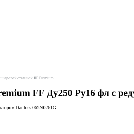
Кран шаровой стальной JIP Premium FF фл Danfoss
remium FF Ду250 Ру16 фл с ре