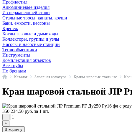
Профнастил
Алюминиевые изделия
Из нержавеющей стали
Стальные тросы, канаты, коуши
Баки, ёмкости, кессоны
Крепеж
Котлы газовые и дымоходы
Коллекторы, группы и узлы
Насосы и насосные станции
Теплообменники
Инструменты
Комплектация объектов
Все трубы
По брендам
Главная
Каталог
Запорная арматура
Краны шаровые стальные
Кран шаровой стальной JIP P
350 234,50
руб.
за 1 шт.
−
+
В корзину