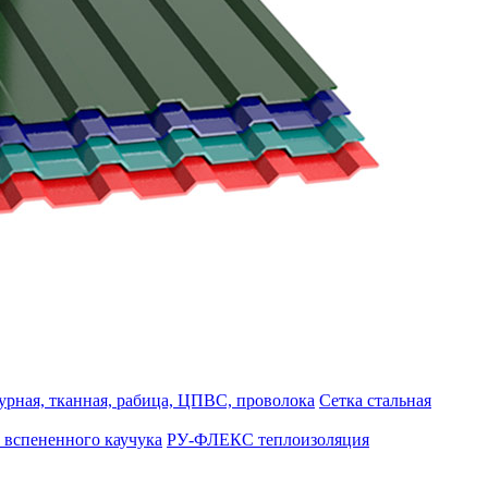
турная, тканная, рабица, ЦПВС, проволока
Сетка стальная
 вспененного каучука
РУ-ФЛЕКС теплоизоляция