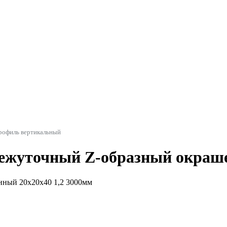
рофиль вертикальный
жуточный Z-образный окраше