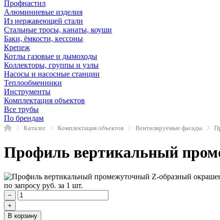
Профнастил
Алюминиевые изделия
Из нержавеющей стали
Стальные тросы, канаты, коуши
Баки, ёмкости, кессоны
Крепеж
Котлы газовые и дымоходы
Коллекторы, группы и узлы
Насосы и насосные станции
Теплообменники
Инструменты
Комплектация объектов
Все трубы
По брендам
Главная
Каталог
Комплектация объектов
Вентилируемые фасады
П
Профиль вертикальный проме
по запросу
руб.
за 1 шт.
−
+
В корзину