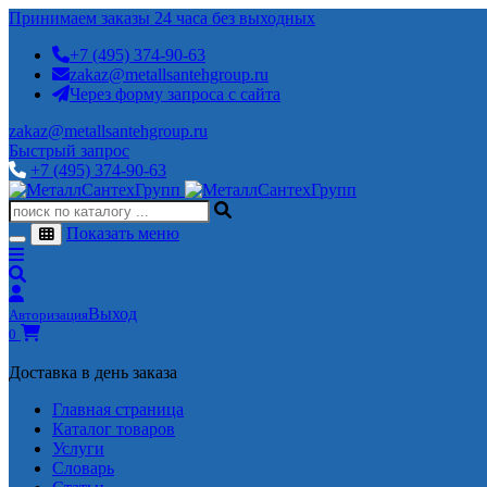
Принимаем заказы 24 часа без выходных
+7 (495) 374-90-63
zakaz@metallsantehgroup.ru
Через форму запроса с сайта
zakaz@metallsantehgroup.ru
Быстрый запрос
+7 (495) 374-90-63
Показать меню
Выход
Авторизация
0
Доставка в день заказа
Главная страница
Каталог товаров
Услуги
Словарь