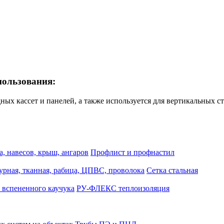
пользования:
х кассет и панелей, а также используется для вертикальных с
, навесов, крыш, ангаров
Профлист и профнастил
турная, тканная, рабица, ЦПВС, проволока
Сетка стальная
 вспененного каучука
РУ-ФЛЕКС теплоизоляция