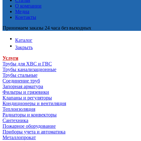
Статьи
О компании
Медиа
Контакты
Принимаем заказы 24 часа без выходных
Каталог
Закрыть
Услуги
Трубы для ХВС и ГВС
Трубы канализационные
Трубы стальные
Соединение труб
Запорная арматура
Фильтры и грязевики
Клапаны и регуляторы
Кондиционеры и вентиляция
Теплоизоляция
Радиаторы и конвекторы
Сантехника
Пожарное оборудование
Приборы учета и автоматика
Металлопрокат