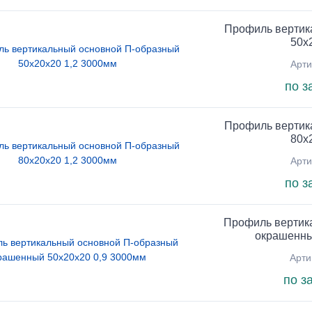
Профиль вертик
50х
Арти
по з
Профиль вертик
80х
Арти
по з
Профиль вертик
окрашенны
Арти
по з