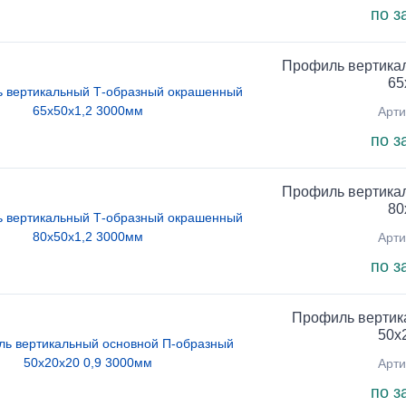
по з
Профиль вертика
65
Арти
по з
Профиль вертика
80
Арти
по з
Профиль вертик
50х
Арти
по з