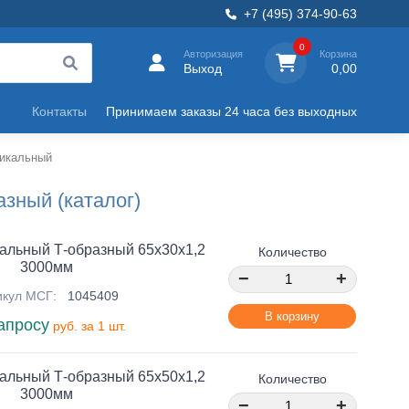
+7 (495) 374-90-63
0
Авторизация
Корзина
Выход
0,00
Контакты
Принимаем заказы 24 часа без выходных
икальный
зный (каталог)
альный Т-образный 65х30х1,2
Количество
3000мм
−
+
икул МСГ:
1045409
В корзину
апросу
руб. за 1 шт.
альный Т-образный 65х50х1,2
Количество
3000мм
−
+