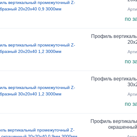
Арти
по з
Профиль вертикаль
20х
Арти
по з
Профиль вертикаль
30х
Арти
по з
Профиль вертикаль
окрашенный
Арти