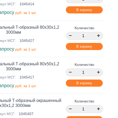
икул МСГ:
1045414
В корзину
апросу
руб. за 1 шт.
альный Т-образный 80х30х1,2
Количество
3000мм
−
+
икул МСГ:
1045427
В корзину
апросу
руб. за 1 шт.
альный Т-образный 80х50х1,2
Количество
3000мм
−
+
икул МСГ:
1045417
В корзину
апросу
руб. за 1 шт.
льный Т-образный окрашенный
Количество
х30х1,2 3000мм
−
+
кул МСГ:
1045407