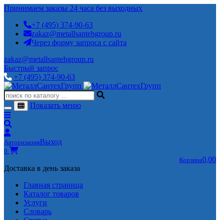
Принимаем заказы 24 часа без выходных
+7 (495) 374-90-63
zakaz@metallsantehgroup.ru
Через форму запроса с сайта
zakaz@metallsantehgroup.ru
Быстрый запрос
+7 (495) 374-90-63
Показать меню
Выход
Авторизация
0
0,00
Корзина
Доставка в день заказа
Главная страница
Каталог товаров
Услуги
Словарь