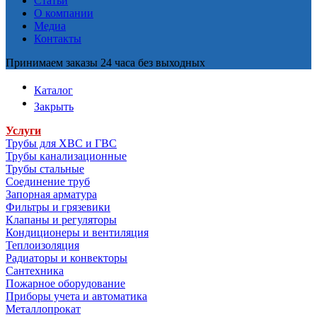
Статьи
О компании
Медиа
Контакты
Принимаем заказы 24 часа без выходных
Каталог
Закрыть
Услуги
Трубы для ХВС и ГВС
Трубы канализационные
Трубы стальные
Соединение труб
Запорная арматура
Фильтры и грязевики
Клапаны и регуляторы
Кондиционеры и вентиляция
Теплоизоляция
Радиаторы и конвекторы
Сантехника
Пожарное оборудование
Приборы учета и автоматика
Металлопрокат