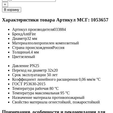
+
В корзину
Характеристики товара
Артикул МСГ: 1053657
Артикул производителя
033884
Бренд
AntiFire
Диаметр
32 мм
Материал
полипропилен композитный
Страна происхождения
Россия
Толщина
4.4 мм
Цвет
зеленый
Давление
PN25
Переход на диаметр
32х20
Срок эксплуатации
50 лет
Коэффициент линейного расширения
0,06 мм/м °С
ГОСТ
Р53630-2015
Температура рабочая
80 °С
Температура максимальная
95 °С
Назначение материала
противопожарный
Свойство материала
огнестойкий, пожаростойкий
Примечания, особенности и рекомендации для