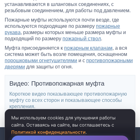
устанавливаются в шланговых соединениях, с
резьбовым соединением, для работы под давлением.
Пожарные муфты используются почти везде, где
используются подходящие по размеру
пожарные
рукава
, размеры которых меньше размера муфты и
подходящий по размеру
пожарный ствол
.
Муфта присоединяется к
пожарным клапанам
, а вся
система может быть возле помещения, оснащенном
порошковыми огнетушителями
и с
противопожарными
дверями
для защиты от огня.
Видео: Противопожарная муфта
Короткое видео показывающее противопожарную
муфту со всех сторон и показывающее способы
крепления.
Мы используем cookies для улучшения работы
сайта. Оставаясь на сайте, вы соглашаетесь с
Политикой конфиденциальности
.
© 2026 · ООО «АКВАРЕЛЬ»
личные данные
•
пользовательское соглашение