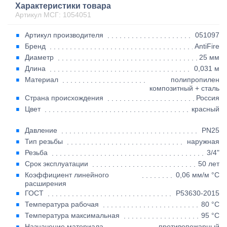
Характеристики товара
Артикул МСГ: 1054051
Артикул производителя
051097
Бренд
AntiFire
Диаметр
25 мм
Длина
0,031 м
Материал
полипропилен
композитный + сталь
Страна происхождения
Россия
Цвет
красный
Давление
PN25
Тип резьбы
наружная
Резьба
3/4"
Срок эксплуатации
50 лет
Коэффициент линейного
0,06 мм/м °С
расширения
ГОСТ
Р53630-2015
Температура рабочая
80 °С
Температура максимальная
95 °С
Назначение материала
противопожарный