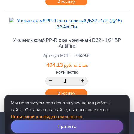
В корзину
Угольник комб PP-R сталь зеленый D32 - 1/2″ ВР
AntiFire
Артикул МСГ:
1053936
404,13
руб. за 1 шт.
Количество
−
+
В корзину
Мы используем cookies для улучшения работы
сайта. Оставаясь на сайте, вы соглашаетесь с
Политикой конфиденциальности
.
© 2026 · ООО «АКВАРЕЛЬ»
личные данные
•
пользовательское соглашение
Принять
Популярные страницы
Цены и характеристики товаров носят информативный характер и