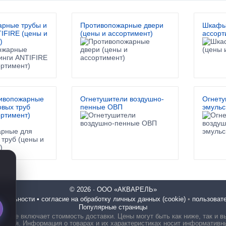
арные трубы и
Противопожарные двери
Шкафы
IFIRE (цены и
(цены и ассортимент)
ассорт
)
ивопожарные
Огнетушители воздушно-
Огнету
овых труб
пенные ОВП
эмуль
ортимент)
© 2026 · ООО «АКВАРЕЛЬ»
иальности • согласие на обработку личных данных (cookie)
•
пользоват
Популярные страницы
ена не включает стоимость доставки. Цены могут быть как ниже, так и в
аться. Информация о товарах и их характеристиках носит информативн