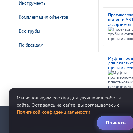
Инструменты
Противопож
Комплектация объектов
фитинги ANT
ассортимент
Все трубы
По брендам
Муфты прот
для пластик
(цены и асс
Мы используем cookies для улучшения работы
сайта. Оставаясь на сайте, вы соглашаетесь с
Политикой конфиденциальности
.
политика конфиденц
Принять
Цены, указанные на сайте, не являются публичной офертой. Ц
носят иллюстративный характер, реальный товар может отлич