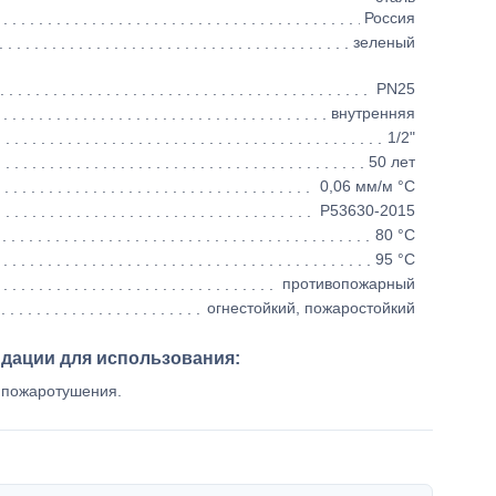
Россия
зеленый
PN25
внутренняя
1/2"
50 лет
0,06 мм/м °С
Р53630-2015
80 °С
95 °С
противопожарный
огнестойкий, пожаростойкий
ндации для использования:
к пожаротушения.