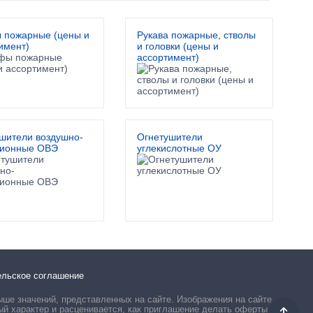
 пожарные (цены и
Рукава пожарные, стволы
имент)
и головки (цены и
ассортимент)
шители воздушно-
Огнетушители
сионные ОВЭ
углекислотные ОУ
ельское соглашение
ыше значений, представленных на сайте. Изображения на сайте
ый характер и расценивается, как приглашение делать оферты