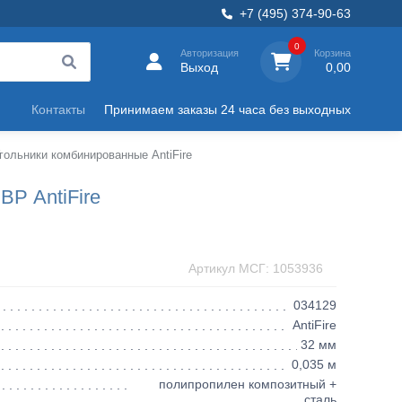
+7 (495) 374-90-63
0
Авторизация
Корзина
Выход
0,00
Контакты
Принимаем заказы 24 часа без выходных
гольники комбинированные AntiFire
ВР AntiFire
Артикул МСГ: 1053936
034129
AntiFire
32 мм
0,035 м
полипропилен композитный +
сталь