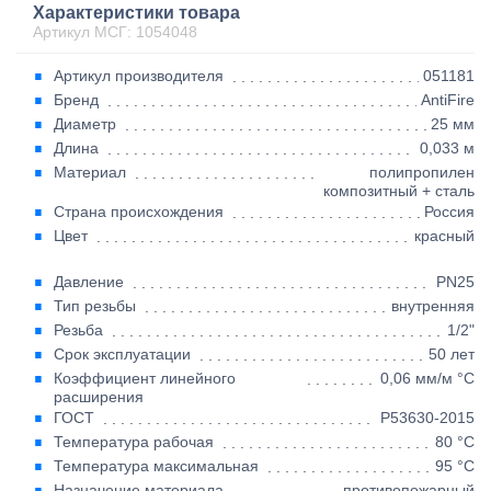
Характеристики товара
Артикул МСГ: 1054048
Артикул производителя
051181
Бренд
AntiFire
Диаметр
25 мм
Длина
0,033 м
Материал
полипропилен
композитный + сталь
Страна происхождения
Россия
Цвет
красный
Давление
PN25
Тип резьбы
внутренняя
Резьба
1/2"
Срок эксплуатации
50 лет
Коэффициент линейного
0,06 мм/м °С
расширения
ГОСТ
Р53630-2015
Температура рабочая
80 °С
Температура максимальная
95 °С
Назначение материала
противопожарный