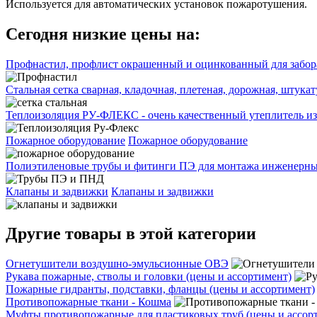
Используется для автоматических установок пожаротушения.
Сегодня низкие цены на:
Профнастил, профлист окрашенный и оцинкованный для забора
Стальная сетка сварная, кладочная, плетеная, дорожная, штука
Теплоизоляция РУ-ФЛЕКС - очень качественный утеплитель из
Пожарное оборудование
Пожарное оборудование
Полиэтиленовые трубы и фитинги ПЭ для монтажа инженерных
Клапаны и задвижки
Клапаны и задвижки
Другие товары в этой категории
Огнетушители воздушно-эмульсионные ОВЭ
Рукава пожарные, стволы и головки (цены и ассортимент)
Пожарные гидранты, подставки, фланцы (цены и ассортимент)
Противопожарные ткани - Кошма
Муфты противопожарные для пластиковых труб (цены и ассор