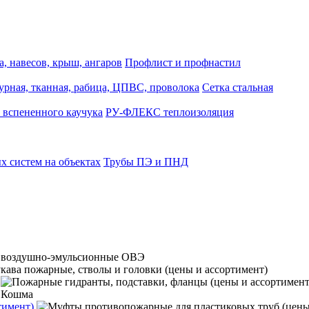
, навесов, крыш, ангаров
Профлист и профнастил
турная, тканная, рабица, ЦПВС, проволока
Сетка стальная
 вспененного каучука
РУ-ФЛЕКС теплоизоляция
 систем на объектах
Трубы ПЭ и ПНД
тимент)