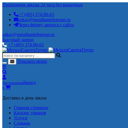
Принимаем заказы 24 часа без выходных
+7 (495) 374-90-63
zakaz@metallsantehgroup.ru
Через форму запроса с сайта
zakaz@metallsantehgroup.ru
Быстрый запрос
+7 (495) 374-90-63
Показать меню
Выход
Авторизация
0
Доставка в день заказа
Главная страница
Каталог товаров
Услуги
Словарь