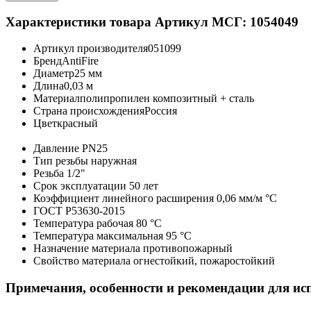
Характеристики товара
Артикул МСГ: 1054049
Артикул производителя
051099
Бренд
AntiFire
Диаметр
25 мм
Длина
0,03 м
Материал
полипропилен композитный + сталь
Страна происхождения
Россия
Цвет
красный
Давление
PN25
Тип резьбы
наружная
Резьба
1/2"
Срок эксплуатации
50 лет
Коэффициент линейного расширения
0,06 мм/м °С
ГОСТ
Р53630-2015
Температура рабочая
80 °С
Температура максимальная
95 °С
Назначение материала
противопожарный
Свойство материала
огнестойкий, пожаростойкий
Примечания, особенности и рекомендации для ис