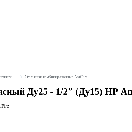
Противопожарные трубы и фитинги ANTIFIRE
Угольники комбинированные AntiFire
сный Ду25 - 1/2″ (Ду15) НР An