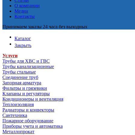
Статьи
О компании
Медиа
Контакты
Принимаем заказы 24 часа без выходных
Каталог
Закрыть
Услуги
Трубы для ХВС и ГВС
Трубы канализационные
Трубы стальные
Соединение труб
Запорная арматура
Фильтры и грязевики
Клапаны и регуляторы
Кондиционеры и вентиляция
Теплоизоляция
Радиаторы и конвекторы
Сантехника
Пожарное оборудование
Приборы учета и автоматика
Металлопрокат