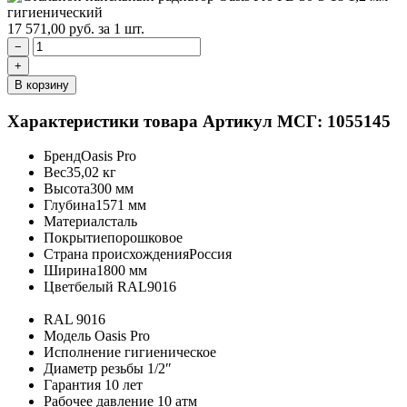
17 571,00
руб.
за 1 шт.
−
+
В корзину
Характеристики товара
Артикул МСГ: 1055145
Бренд
Oasis Pro
Вес
35,02 кг
Высота
300 мм
Глубина
1571 мм
Материал
сталь
Покрытие
порошковое
Страна происхождения
Россия
Ширина
1800 мм
Цвет
белый RAL9016
RAL
9016
Модель
Oasis Pro
Исполнение
гигиеническое
Диаметр резьбы
1/2″
Гарантия
10 лет
Рабочее давление
10 атм