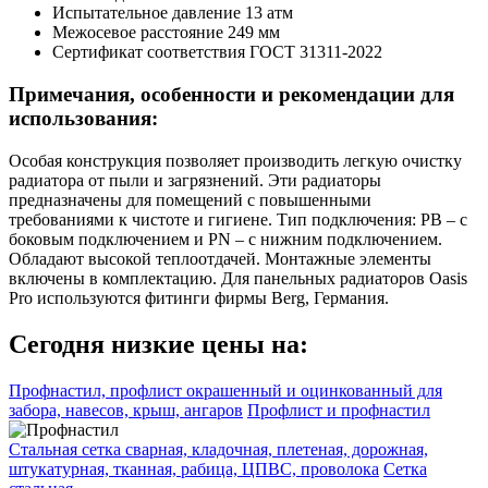
Испытательное давление
13 атм
Межосевое расстояние
249 мм
Сертификат соответствия
ГОСТ 31311-2022
Примечания, особенности и рекомендации для
использования:
Особая конструкция позволяет производить легкую очистку
радиатора от пыли и загрязнений. Эти радиаторы
предназначены для помещений с повышенными
требованиями к чистоте и гигиене. Тип подключения: PB – с
боковым подключением и PN – с нижним подключением.
Обладают высокой теплоотдачей. Монтажные элементы
включены в комплектацию. Для панельных радиаторов Oasis
Pro используются фитинги фирмы Berg, Германия.
Сегодня низкие цены на:
Профнастил, профлист окрашенный и оцинкованный для
забора, навесов, крыш, ангаров
Профлист и профнастил
Стальная сетка сварная, кладочная, плетеная, дорожная,
штукатурная, тканная, рабица, ЦПВС, проволока
Сетка