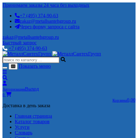
Принимаем заказы 24 часа без выходных
+7 (495) 374-90-63
zakaz@metallsantehgroup.ru
Через форму запроса с сайта
zakaz@metallsantehgroup.ru
Быстрый запрос
+7 (495) 374-90-63
Показать меню
Выход
Авторизация
0
0,00
Корзина
Доставка в день заказа
Главная страница
Каталог товаров
Услуги
Словарь