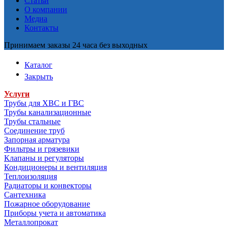
Статьи
О компании
Медиа
Контакты
Принимаем заказы 24 часа без выходных
Каталог
Закрыть
Услуги
Трубы для ХВС и ГВС
Трубы канализационные
Трубы стальные
Соединение труб
Запорная арматура
Фильтры и грязевики
Клапаны и регуляторы
Кондиционеры и вентиляция
Теплоизоляция
Радиаторы и конвекторы
Сантехника
Пожарное оборудование
Приборы учета и автоматика
Металлопрокат