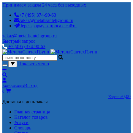
Принимаем заказы 24 часа без выходных
+7 (495) 374-90-63
zakaz@metallsantehgroup.ru
Через форму запроса с сайта
zakaz@metallsantehgroup.ru
Быстрый запрос
+7 (495) 374-90-63
Показать меню
Выход
Авторизация
0
0,00
Корзина
Доставка в день заказа
Главная страница
Каталог товаров
Услуги
Словарь