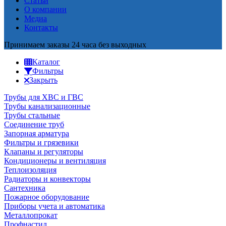
Статьи
О компании
Медиа
Контакты
Принимаем заказы 24 часа без выходных
Каталог
Фильтры
Закрыть
Трубы для ХВС и ГВС
Трубы канализационные
Трубы стальные
Соединение труб
Запорная арматура
Фильтры и грязевики
Клапаны и регуляторы
Кондиционеры и вентиляция
Теплоизоляция
Радиаторы и конвекторы
Сантехника
Пожарное оборудование
Приборы учета и автоматика
Металлопрокат
Профнастил